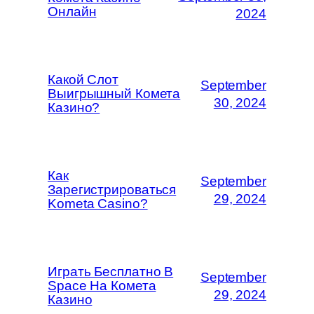
Онлайн
2024
Какой Слот
September
Выигрышный Комета
30, 2024
Казино?
Как
September
Зарегистрироваться
29, 2024
Kometa Casino?
Играть Бесплатно В
September
Space На Комета
29, 2024
Казино