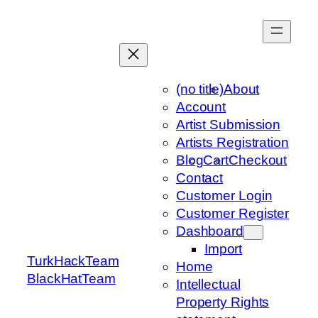
Skip
to
content
(no title)
About
Account
Artist Submission
Artists Registration
Blog
Cart
Checkout
Contact
Customer Login
Customer Register
Dashboard
Import
TurkHackTeam
Home
BlackHatTeam
Intellectual
Property Rights