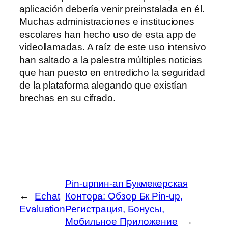
aplicación debería venir preinstalada en él.
Muchas administraciones e instituciones
escolares han hecho uso de esta app de
videollamadas. A raíz de este uso intensivo
han saltado a la palestra múltiples noticias
que han puesto en entredicho la seguridad
de la plataforma alegando que existían
brechas en su cifrado.
Pin-upпин-ап Букмекерская
←
Echat
Контора: Обзор Бк Pin-up,
Evaluation
Регистрация, Бонусы,
Мобильное Приложение
→