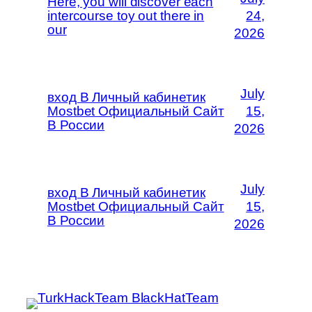
Here, you will discover each
intercourse toy out there in
24,
our
2026
July
вход В Личный кабинетик
Mostbet Официальный Сайт
15,
В России
2026
July
вход В Личный кабинетик
Mostbet Официальный Сайт
15,
В России
2026