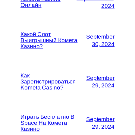
Онлайн
2024
Какой Слот
September
Выигрышный Комета
30, 2024
Казино?
Как
September
Зарегистрироваться
29, 2024
Kometa Casino?
Играть Бесплатно В
September
Space На Комета
29, 2024
Казино