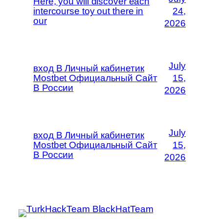
Here, you will discover each
intercourse toy out there in
24,
our
2026
July
вход В Личный кабинетик
Mostbet Официальный Сайт
15,
В России
2026
July
вход В Личный кабинетик
Mostbet Официальный Сайт
15,
В России
2026