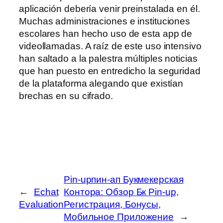
aplicación debería venir preinstalada en él.
Muchas administraciones e instituciones
escolares han hecho uso de esta app de
videollamadas. A raíz de este uso intensivo
han saltado a la palestra múltiples noticias
que han puesto en entredicho la seguridad
de la plataforma alegando que existían
brechas en su cifrado.
Pin-upпин-ап Букмекерская
←
Echat
Контора: Обзор Бк Pin-up,
Evaluation
Регистрация, Бонусы,
Мобильное Приложение
→