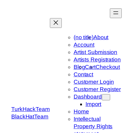
Skip
to
content
(no title)
About
Account
Artist Submission
Artists Registration
Blog
Cart
Checkout
Contact
Customer Login
Customer Register
Dashboard
Import
TurkHackTeam
Home
BlackHatTeam
Intellectual
Property Rights