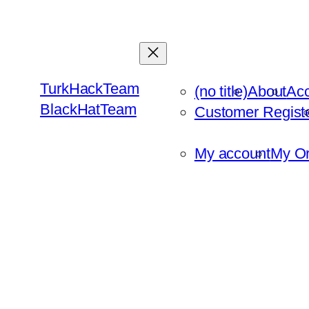
Skip
to
content
TurkHackTeam
(no title)
About
Ac
BlackHatTeam
Customer Regist
My account
My Or