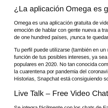
¿La aplicación Omega es g
Omega es una aplicación gratuita de vid
emoción de hablar con gente nueva a trav
de one hundred países, ¡nunca te quedar
Tu perfil puede utilizarse (también en u
función de tus posibles intereses, ya sea
populares en 2020. No tan conocida com
la cuarentena por pandemia del coronavir
Historias, Snapchat está consiguiendo sobr
Live Talk – Free Video Cha
Se integra fácilmente con los chats de