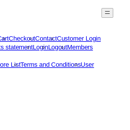
art
Checkout
Contact
Customer Login
hts statement
Login
Logout
Members
ore List
Terms and Conditions
User