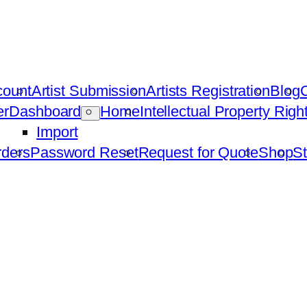
count
Artist Submission
Artists Registration
Blog
C
er
Dashboard
Home
Intellectual Property Rig
Import
ders
Password Reset
Request for Quote
Shop
St