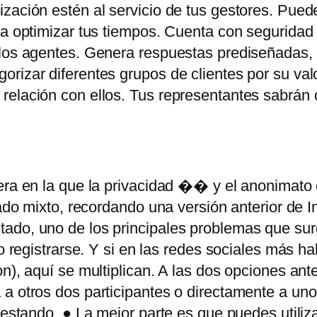
ización estén al servicio de tus gestores. Pue
ra optimizar tus tiempos. Cuenta con seguridad 
los agentes. Genera respuestas prediseñadas, ti
rizar diferentes grupos de clientes por su val
 relación con ellos. Tus representantes sabrán
era en la que la privacidad �� y el anonimato
gado mixto, recordando una versión anterior de In
ado, uno de los principales problemas que sur
o registrarse. Y si en las redes sociales más ha
n), aquí se multiplican. A las dos opciones ant
 a otros dos participantes o directamente a un
testando. ● La mejor parte es que puedes utiliz