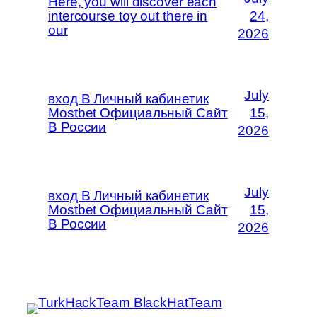
Here, you will discover each
intercourse toy out there in
24,
our
2026
July
вход В Личный кабинетик
Mostbet Официальный Сайт
15,
В России
2026
July
вход В Личный кабинетик
Mostbet Официальный Сайт
15,
В России
2026