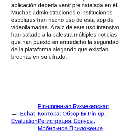
aplicación debería venir preinstalada en él.
Muchas administraciones e instituciones
escolares han hecho uso de esta app de
videollamadas. A raíz de este uso intensivo
han saltado a la palestra múltiples noticias
que han puesto en entredicho la seguridad
de la plataforma alegando que existían
brechas en su cifrado.
Pin-upпин-ап Букмекерская
←
Echat
Контора: Обзор Бк Pin-up,
Evaluation
Регистрация, Бонусы,
Мобильное Приложение
→