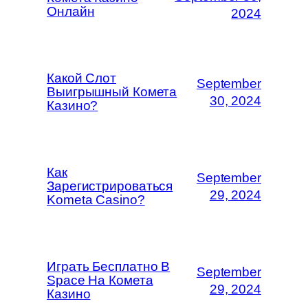
Онлайн
2024
Какой Слот
September
Выигрышный Комета
30, 2024
Казино?
Как
September
Зарегистрироваться
29, 2024
Kometa Casino?
Играть Бесплатно В
September
Space На Комета
29, 2024
Казино