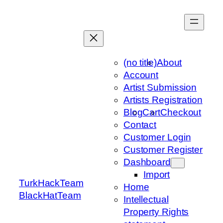
Skip
to
content
(no title)
About
Account
Artist Submission
Artists Registration
Blog
Cart
Checkout
Contact
Customer Login
Customer Register
Dashboard
Import
TurkHackTeam
Home
BlackHatTeam
Intellectual
Property Rights