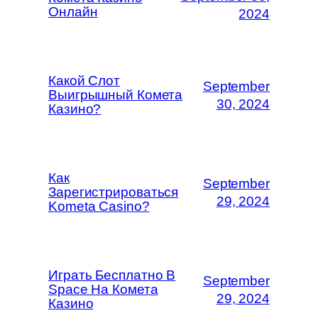
Онлайн
2024
Какой Слот
September
Выигрышный Комета
30, 2024
Казино?
Как
September
Зарегистрироваться
29, 2024
Kometa Casino?
Играть Бесплатно В
September
Space На Комета
29, 2024
Казино