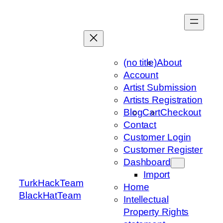
Skip
to
content
(no title)
About
Account
Artist Submission
Artists Registration
Blog
Cart
Checkout
Contact
Customer Login
Customer Register
Dashboard
Import
TurkHackTeam
Home
BlackHatTeam
Intellectual
Property Rights