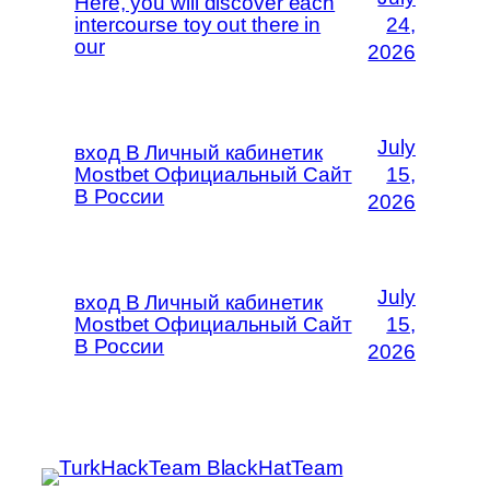
Here, you will discover each
intercourse toy out there in
24,
our
2026
July
вход В Личный кабинетик
Mostbet Официальный Сайт
15,
В России
2026
July
вход В Личный кабинетик
Mostbet Официальный Сайт
15,
В России
2026