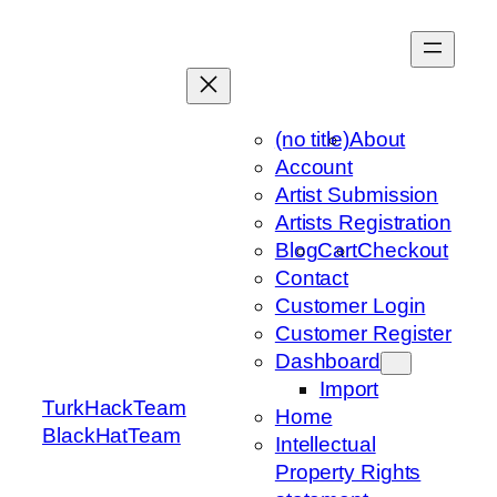
Skip
to
content
(no title)
About
Account
Artist Submission
Artists Registration
Blog
Cart
Checkout
Contact
Customer Login
Customer Register
Dashboard
Import
TurkHackTeam
Home
BlackHatTeam
Intellectual
Property Rights