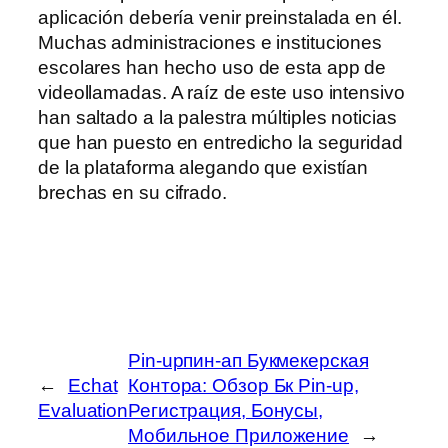
aplicación debería venir preinstalada en él.
Muchas administraciones e instituciones
escolares han hecho uso de esta app de
videollamadas. A raíz de este uso intensivo
han saltado a la palestra múltiples noticias
que han puesto en entredicho la seguridad
de la plataforma alegando que existían
brechas en su cifrado.
Pin-upпин-ап Букмекерская
←
Echat
Контора: Обзор Бк Pin-up,
Evaluation
Регистрация, Бонусы,
Мобильное Приложение
→