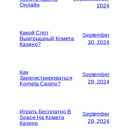
Онлайн
2024
Какой Слот
September
Выигрышный Комета
30, 2024
Казино?
Как
September
Зарегистрироваться
29, 2024
Kometa Casino?
Играть Бесплатно В
September
Space На Комета
29, 2024
Казино