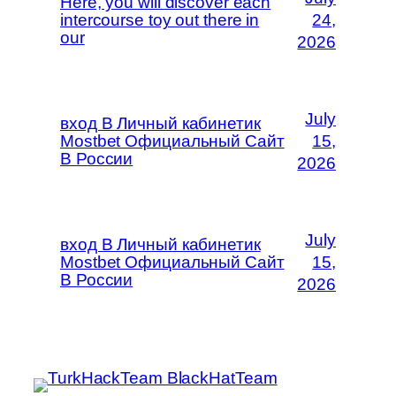
Here, you will discover each
intercourse toy out there in
24,
our
2026
July
вход В Личный кабинетик
Mostbet Официальный Сайт
15,
В России
2026
July
вход В Личный кабинетик
Mostbet Официальный Сайт
15,
В России
2026