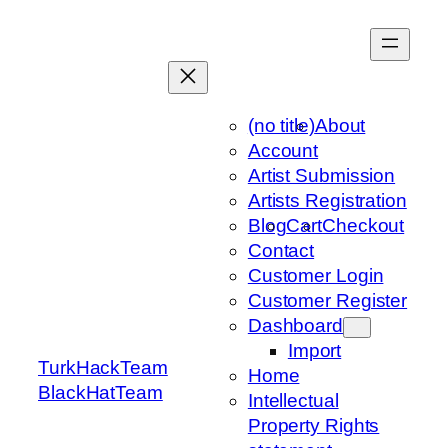
Skip
to
content
(no title)
About
Account
Artist Submission
Artists Registration
Blog
Cart
Checkout
Contact
Customer Login
Customer Register
Dashboard
Import
TurkHackTeam
Home
BlackHatTeam
Intellectual
Property Rights