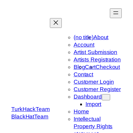
Skip
to
content
(no title)
About
Account
Artist Submission
Artists Registration
Blog
Cart
Checkout
Contact
Customer Login
Customer Register
Dashboard
Import
TurkHackTeam
Home
BlackHatTeam
Intellectual
Property Rights