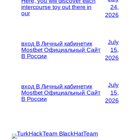
Here, you will discover each
intercourse toy out there in
24,
our
2026
July
вход В Личный кабинетик
Mostbet Официальный Сайт
15,
В России
2026
July
вход В Личный кабинетик
Mostbet Официальный Сайт
15,
В России
2026