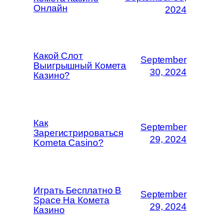
Онлайн
2024
Какой Слот
September
Выигрышный Комета
30, 2024
Казино?
Как
September
Зарегистрироваться
29, 2024
Kometa Casino?
Играть Бесплатно В
September
Space На Комета
29, 2024
Казино