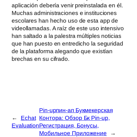
aplicación debería venir preinstalada en él.
Muchas administraciones e instituciones
escolares han hecho uso de esta app de
videollamadas. A raíz de este uso intensivo
han saltado a la palestra múltiples noticias
que han puesto en entredicho la seguridad
de la plataforma alegando que existían
brechas en su cifrado.
Pin-upпин-ап Букмекерская
←
Echat
Контора: Обзор Бк Pin-up,
Evaluation
Регистрация, Бонусы,
Мобильное Приложение
→