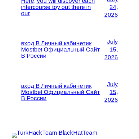
Here, you will discover each
intercourse toy out there in
24,
our
2026
July
вход В Личный кабинетик
Mostbet Официальный Сайт
15,
В России
2026
July
вход В Личный кабинетик
Mostbet Официальный Сайт
15,
В России
2026