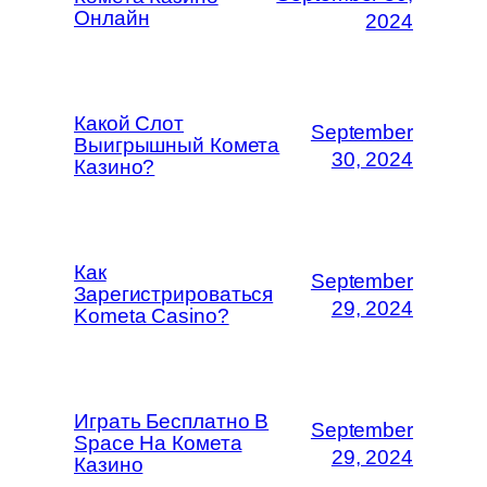
Онлайн
2024
Какой Слот
September
Выигрышный Комета
30, 2024
Казино?
Как
September
Зарегистрироваться
29, 2024
Kometa Casino?
Играть Бесплатно В
September
Space На Комета
29, 2024
Казино