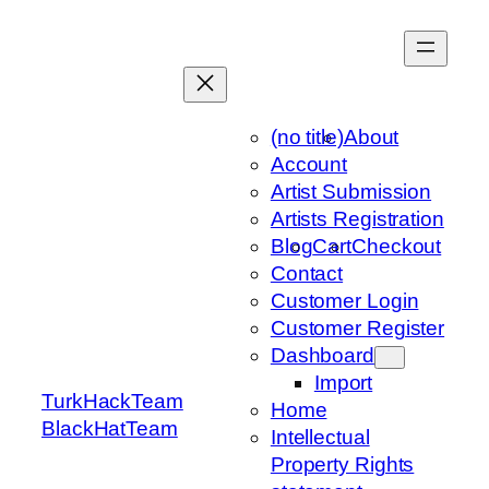
Skip
to
content
(no title)
About
Account
Artist Submission
Artists Registration
Blog
Cart
Checkout
Contact
Customer Login
Customer Register
Dashboard
Import
TurkHackTeam
Home
BlackHatTeam
Intellectual
Property Rights