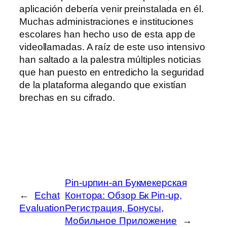
aplicación debería venir preinstalada en él.
Muchas administraciones e instituciones
escolares han hecho uso de esta app de
videollamadas. A raíz de este uso intensivo
han saltado a la palestra múltiples noticias
que han puesto en entredicho la seguridad
de la plataforma alegando que existían
brechas en su cifrado.
Pin-upпин-ап Букмекерская
←
Echat
Контора: Обзор Бк Pin-up,
Evaluation
Регистрация, Бонусы,
Мобильное Приложение
→