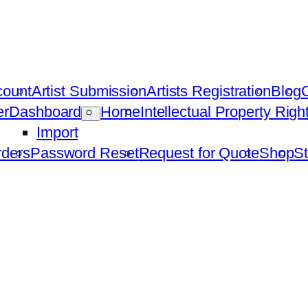
count
Artist Submission
Artists Registration
Blog
C
er
Dashboard
Home
Intellectual Property Rig
Import
ders
Password Reset
Request for Quote
Shop
St