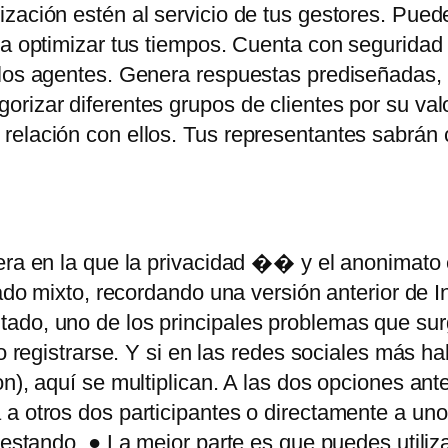
ización estén al servicio de tus gestores. Pue
ra optimizar tus tiempos. Cuenta con seguridad 
los agentes. Genera respuestas prediseñadas, ti
rizar diferentes grupos de clientes por su val
 relación con ellos. Tus representantes sabrán
era en la que la privacidad �� y el anonimato
gado mixto, recordando una versión anterior de In
ado, uno de los principales problemas que sur
o registrarse. Y si en las redes sociales más ha
n), aquí se multiplican. A las dos opciones ant
 a otros dos participantes o directamente a un
testando. ● La mejor parte es que puedes utiliz