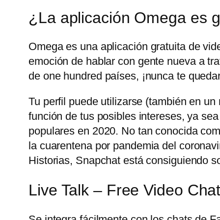
¿La aplicación Omega es g
Omega es una aplicación gratuita de vid
emoción de hablar con gente nueva a trav
de one hundred países, ¡nunca te quedar
Tu perfil puede utilizarse (también en u
función de tus posibles intereses, ya sea
populares en 2020. No tan conocida com
la cuarentena por pandemia del coronavir
Historias, Snapchat está consiguiendo sobr
Live Talk – Free Video Cha
Se integra fácilmente con los chats de