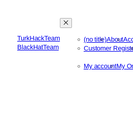
Skip
to
content
TurkHackTeam
(no title)
About
Ac
BlackHatTeam
Customer Regist
My account
My Or