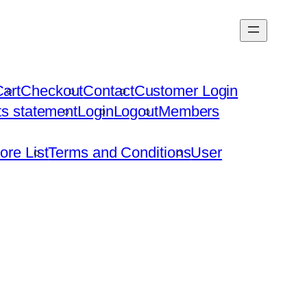
art
Checkout
Contact
Customer Login
hts statement
Login
Logout
Members
ore List
Terms and Conditions
User