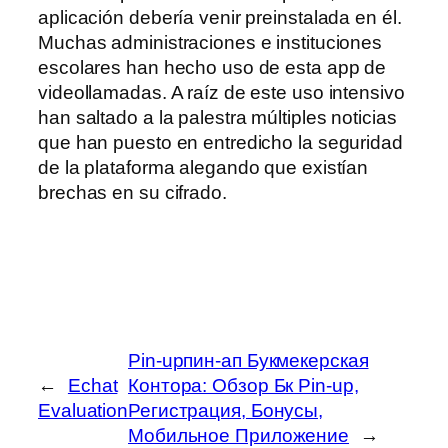
aplicación debería venir preinstalada en él.
Muchas administraciones e instituciones
escolares han hecho uso de esta app de
videollamadas. A raíz de este uso intensivo
han saltado a la palestra múltiples noticias
que han puesto en entredicho la seguridad
de la plataforma alegando que existían
brechas en su cifrado.
Pin-upпин-ап Букмекерская
←
Echat
Контора: Обзор Бк Pin-up,
Evaluation
Регистрация, Бонусы,
Мобильное Приложение
→