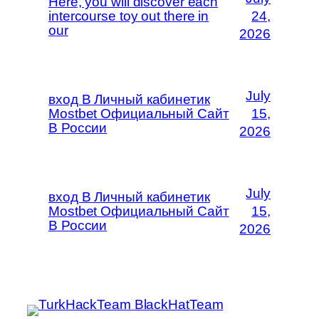
Here, you will discover each
intercourse toy out there in
24,
our
2026
July
вход В Личный кабинетик
Mostbet Официальный Сайт
15,
В России
2026
July
вход В Личный кабинетик
Mostbet Официальный Сайт
15,
В России
2026