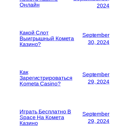
Онлайн
2024
Какой Слот
September
Выигрышный Комета
30, 2024
Казино?
Как
September
Зарегистрироваться
29, 2024
Kometa Casino?
Играть Бесплатно В
September
Space На Комета
29, 2024
Казино