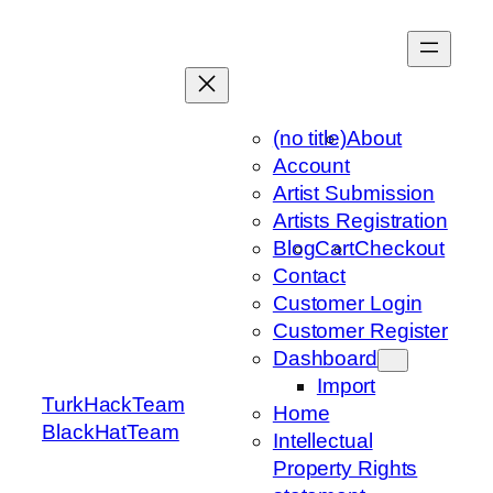
Skip
to
content
(no title)
About
Account
Artist Submission
Artists Registration
Blog
Cart
Checkout
Contact
Customer Login
Customer Register
Dashboard
Import
TurkHackTeam
Home
BlackHatTeam
Intellectual
Property Rights