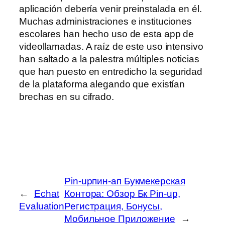
aplicación debería venir preinstalada en él.
Muchas administraciones e instituciones
escolares han hecho uso de esta app de
videollamadas. A raíz de este uso intensivo
han saltado a la palestra múltiples noticias
que han puesto en entredicho la seguridad
de la plataforma alegando que existían
brechas en su cifrado.
Pin-upпин-ап Букмекерская
←
Echat
Контора: Обзор Бк Pin-up,
Evaluation
Регистрация, Бонусы,
Мобильное Приложение
→