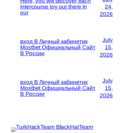
Here, you will discover each
intercourse toy out there in
24,
our
2026
July
вход В Личный кабинетик
Mostbet Официальный Сайт
15,
В России
2026
July
вход В Личный кабинетик
Mostbet Официальный Сайт
15,
В России
2026