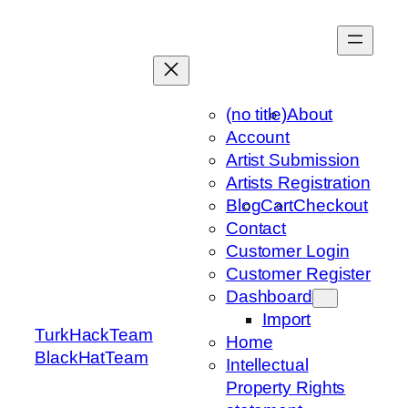
Skip
to
content
(no title)
About
Account
Artist Submission
Artists Registration
Blog
Cart
Checkout
Contact
Customer Login
Customer Register
Dashboard
Import
TurkHackTeam
Home
BlackHatTeam
Intellectual
Property Rights