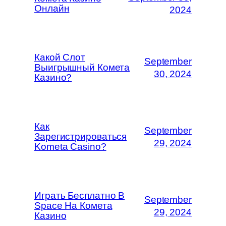
Онлайн
2024
Какой Слот
September
Выигрышный Комета
30, 2024
Казино?
Как
September
Зарегистрироваться
29, 2024
Kometa Casino?
Играть Бесплатно В
September
Space На Комета
29, 2024
Казино