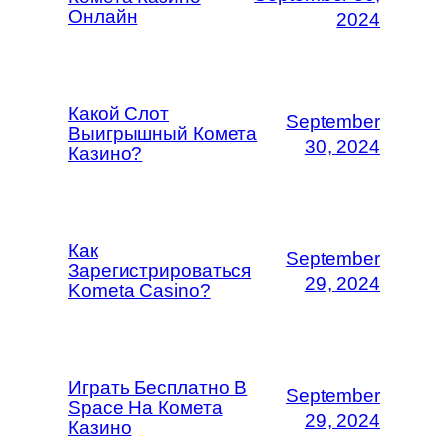
Онлайн
2024
Какой Слот
September
Выигрышный Комета
30, 2024
Казино?
Как
September
Зарегистрироваться
29, 2024
Kometa Casino?
Играть Бесплатно В
September
Space На Комета
29, 2024
Казино