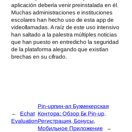
aplicación debería venir preinstalada en él.
Muchas administraciones e instituciones
escolares han hecho uso de esta app de
videollamadas. A raíz de este uso intensivo
han saltado a la palestra múltiples noticias
que han puesto en entredicho la seguridad
de la plataforma alegando que existían
brechas en su cifrado.
Pin-upпин-ап Букмекерская
←
Echat
Контора: Обзор Бк Pin-up,
Evaluation
Регистрация, Бонусы,
Мобильное Приложение
→