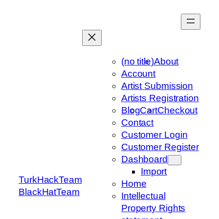
Skip
to
content
(no title)
About
Account
Artist Submission
Artists Registration
Blog
Cart
Checkout
Contact
Customer Login
Customer Register
Dashboard
Import
TurkHackTeam
Home
BlackHatTeam
Intellectual
Property Rights