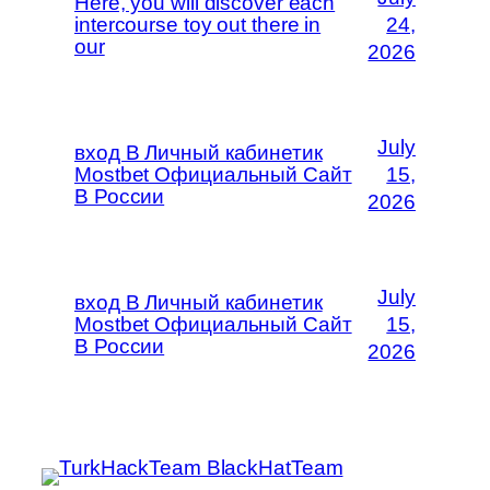
Here, you will discover each
intercourse toy out there in
24,
our
2026
July
вход В Личный кабинетик
Mostbet Официальный Сайт
15,
В России
2026
July
вход В Личный кабинетик
Mostbet Официальный Сайт
15,
В России
2026