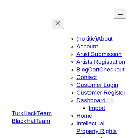
Skip
to
content
(no title)
About
Account
Artist Submission
Artists Registration
Blog
Cart
Checkout
Contact
Customer Login
Customer Register
Dashboard
Import
TurkHackTeam
Home
BlackHatTeam
Intellectual
Property Rights