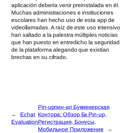
aplicación debería venir preinstalada en él.
Muchas administraciones e instituciones
escolares han hecho uso de esta app de
videollamadas. A raíz de este uso intensivo
han saltado a la palestra múltiples noticias
que han puesto en entredicho la seguridad
de la plataforma alegando que existían
brechas en su cifrado.
Pin-upпин-ап Букмекерская
←
Echat
Контора: Обзор Бк Pin-up,
Evaluation
Регистрация, Бонусы,
Мобильное Приложение
→