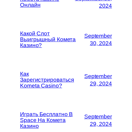
Онлайн
2024
Какой Слот
September
Выигрышный Комета
30, 2024
Казино?
Как
September
Зарегистрироваться
29, 2024
Kometa Casino?
Играть Бесплатно В
September
Space На Комета
29, 2024
Казино