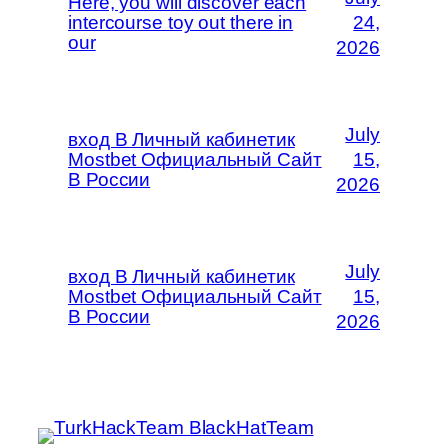
Here, you will discover each
intercourse toy out there in
24,
our
2026
July
вход В Личный кабинетик
Mostbet Официальный Сайт
15,
В России
2026
July
вход В Личный кабинетик
Mostbet Официальный Сайт
15,
В России
2026