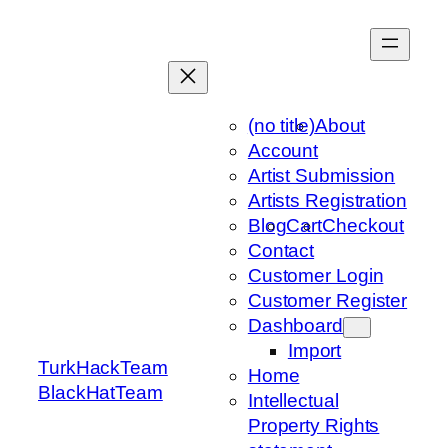
Skip
to
content
(no title)
About
Account
Artist Submission
Artists Registration
Blog
Cart
Checkout
Contact
Customer Login
Customer Register
Dashboard
Import
TurkHackTeam
Home
BlackHatTeam
Intellectual
Property Rights