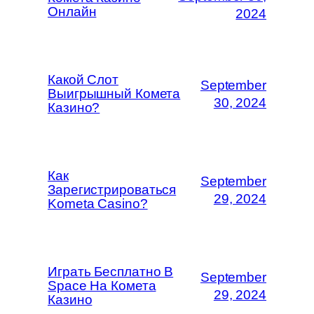
Онлайн
2024
Какой Слот
September
Выигрышный Комета
30, 2024
Казино?
Как
September
Зарегистрироваться
29, 2024
Kometa Casino?
Играть Бесплатно В
September
Space На Комета
29, 2024
Казино