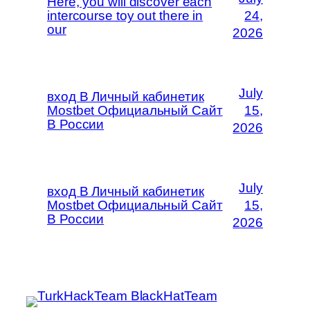
Here, you will discover each
intercourse toy out there in
24,
our
2026
July
вход В Личный кабинетик
Mostbet Официальный Сайт
15,
В России
2026
July
вход В Личный кабинетик
Mostbet Официальный Сайт
15,
В России
2026