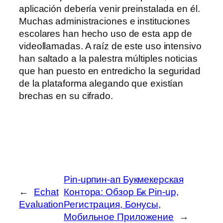
aplicación debería venir preinstalada en él.
Muchas administraciones e instituciones
escolares han hecho uso de esta app de
videollamadas. A raíz de este uso intensivo
han saltado a la palestra múltiples noticias
que han puesto en entredicho la seguridad
de la plataforma alegando que existían
brechas en su cifrado.
Pin-upпин-ап Букмекерская
←
Echat
Контора: Обзор Бк Pin-up,
Evaluation
Регистрация, Бонусы,
Мобильное Приложение
→