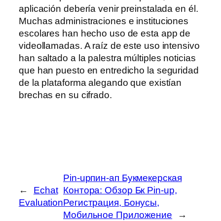
aplicación debería venir preinstalada en él.
Muchas administraciones e instituciones
escolares han hecho uso de esta app de
videollamadas. A raíz de este uso intensivo
han saltado a la palestra múltiples noticias
que han puesto en entredicho la seguridad
de la plataforma alegando que existían
brechas en su cifrado.
Pin-upпин-ап Букмекерская
←
Echat
Контора: Обзор Бк Pin-up,
Evaluation
Регистрация, Бонусы,
Мобильное Приложение
→