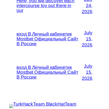
Here, you will discover each
intercourse toy out there in
24,
our
2026
July
вход В Личный кабинетик
Mostbet Официальный Сайт
15,
В России
2026
July
вход В Личный кабинетик
Mostbet Официальный Сайт
15,
В России
2026