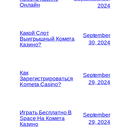
Онлайн
2024
Какой Слот
September
Выигрышный Комета
30, 2024
Казино?
Как
September
Зарегистрироваться
29, 2024
Kometa Casino?
Играть Бесплатно В
September
Space На Комета
29, 2024
Казино