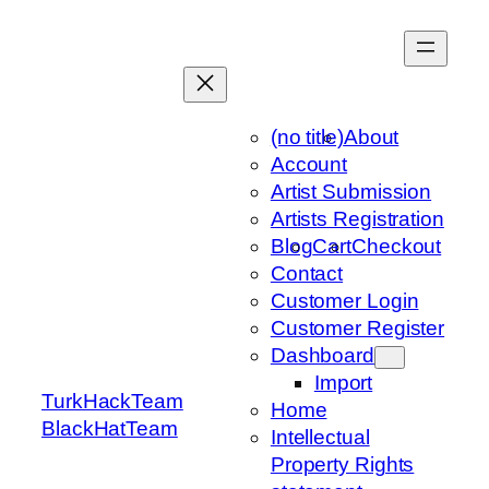
Skip
to
content
(no title)
About
Account
Artist Submission
Artists Registration
Blog
Cart
Checkout
Contact
Customer Login
Customer Register
Dashboard
Import
TurkHackTeam
Home
BlackHatTeam
Intellectual
Property Rights