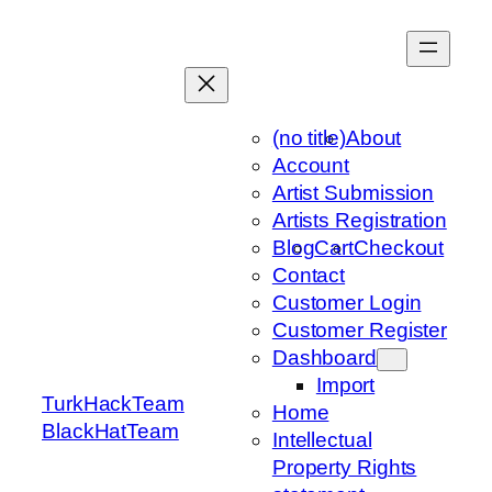
Skip
to
content
(no title)
About
Account
Artist Submission
Artists Registration
Blog
Cart
Checkout
Contact
Customer Login
Customer Register
Dashboard
Import
TurkHackTeam
Home
BlackHatTeam
Intellectual
Property Rights