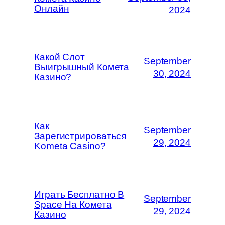
Онлайн
2024
Какой Слот
September
Выигрышный Комета
30, 2024
Казино?
Как
September
Зарегистрироваться
29, 2024
Kometa Casino?
Играть Бесплатно В
September
Space На Комета
29, 2024
Казино