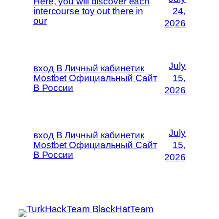
Here, you will discover each
intercourse toy out there in
24,
our
2026
July
вход В Личный кабинетик
Mostbet Официальный Сайт
15,
В России
2026
July
вход В Личный кабинетик
Mostbet Официальный Сайт
15,
В России
2026