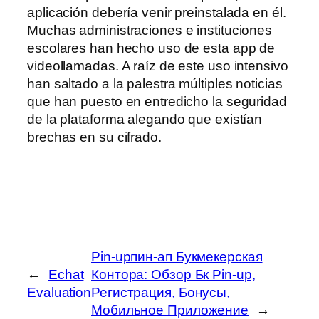
aplicación debería venir preinstalada en él.
Muchas administraciones e instituciones
escolares han hecho uso de esta app de
videollamadas. A raíz de este uso intensivo
han saltado a la palestra múltiples noticias
que han puesto en entredicho la seguridad
de la plataforma alegando que existían
brechas en su cifrado.
Pin-upпин-ап Букмекерская
←
Echat
Контора: Обзор Бк Pin-up,
Evaluation
Регистрация, Бонусы,
Мобильное Приложение
→