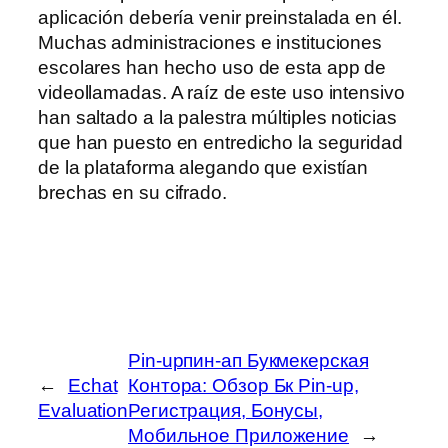
aplicación debería venir preinstalada en él.
Muchas administraciones e instituciones
escolares han hecho uso de esta app de
videollamadas. A raíz de este uso intensivo
han saltado a la palestra múltiples noticias
que han puesto en entredicho la seguridad
de la plataforma alegando que existían
brechas en su cifrado.
Pin-upпин-ап Букмекерская
←
Echat
Контора: Обзор Бк Pin-up,
Evaluation
Регистрация, Бонусы,
Мобильное Приложение
→