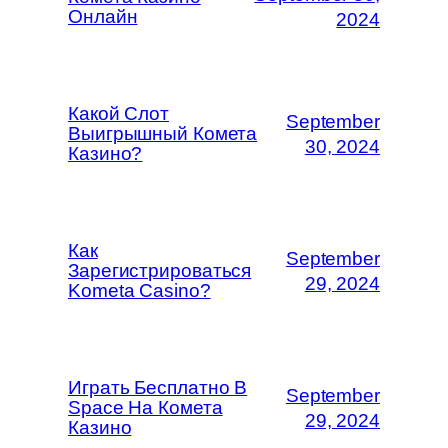
Онлайн
2024
Какой Слот
September
Выигрышный Комета
30, 2024
Казино?
Как
September
Зарегистрироваться
29, 2024
Kometa Casino?
Играть Бесплатно В
September
Space На Комета
29, 2024
Казино