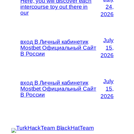
Here, you will discover each
intercourse toy out there in
24,
our
2026
July
вход В Личный кабинетик
Mostbet Официальный Сайт
15,
В России
2026
July
вход В Личный кабинетик
Mostbet Официальный Сайт
15,
В России
2026