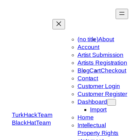
Skip
to
content
(no title)
About
Account
Artist Submission
Artists Registration
Blog
Cart
Checkout
Contact
Customer Login
Customer Register
Dashboard
Import
TurkHackTeam
Home
BlackHatTeam
Intellectual
Property Rights