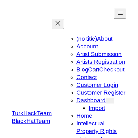
Skip
to
content
(no title)
About
Account
Artist Submission
Artists Registration
Blog
Cart
Checkout
Contact
Customer Login
Customer Register
Dashboard
Import
TurkHackTeam
Home
BlackHatTeam
Intellectual
Property Rights