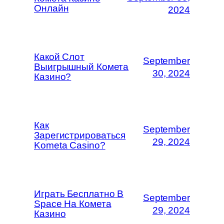
Онлайн
2024
Какой Слот
September
Выигрышный Комета
30, 2024
Казино?
Как
September
Зарегистрироваться
29, 2024
Kometa Casino?
Играть Бесплатно В
September
Space На Комета
29, 2024
Казино