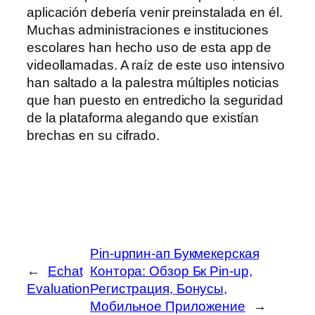
aplicación debería venir preinstalada en él.
Muchas administraciones e instituciones
escolares han hecho uso de esta app de
videollamadas. A raíz de este uso intensivo
han saltado a la palestra múltiples noticias
que han puesto en entredicho la seguridad
de la plataforma alegando que existían
brechas en su cifrado.
Pin-upпин-ап Букмекерская
←
Echat
Контора: Обзор Бк Pin-up,
Evaluation
Регистрация, Бонусы,
Мобильное Приложение
→