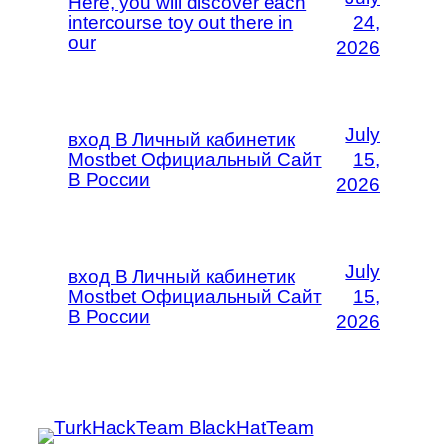
Here, you will discover each
intercourse toy out there in
24,
our
2026
July
вход В Личный кабинетик
Mostbet Официальный Сайт
15,
В России
2026
July
вход В Личный кабинетик
Mostbet Официальный Сайт
15,
В России
2026