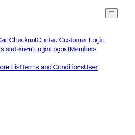
art
Checkout
Contact
Customer Login
hts statement
Login
Logout
Members
ore List
Terms and Conditions
User