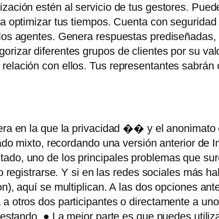
ización estén al servicio de tus gestores. Pue
ra optimizar tus tiempos. Cuenta con seguridad 
los agentes. Genera respuestas prediseñadas, ti
rizar diferentes grupos de clientes por su val
 relación con ellos. Tus representantes sabrán
era en la que la privacidad �� y el anonimato
gado mixto, recordando una versión anterior de In
ado, uno de los principales problemas que sur
o registrarse. Y si en las redes sociales más ha
n), aquí se multiplican. A las dos opciones ant
 a otros dos participantes o directamente a un
testando. ● La mejor parte es que puedes utiliz