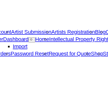
count
Artist Submission
Artists Registration
Blog
C
er
Dashboard
Home
Intellectual Property Rig
Import
ders
Password Reset
Request for Quote
Shop
St