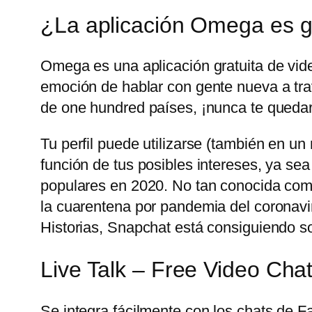
¿La aplicación Omega es g
Omega es una aplicación gratuita de vid
emoción de hablar con gente nueva a trav
de one hundred países, ¡nunca te quedar
Tu perfil puede utilizarse (también en u
función de tus posibles intereses, ya sea
populares en 2020. No tan conocida com
la cuarentena por pandemia del coronavir
Historias, Snapchat está consiguiendo sobr
Live Talk – Free Video Cha
Se integra fácilmente con los chats de