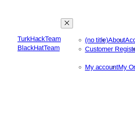
Skip
to
content
TurkHackTeam
(no title)
About
Ac
BlackHatTeam
Customer Regist
My account
My Or