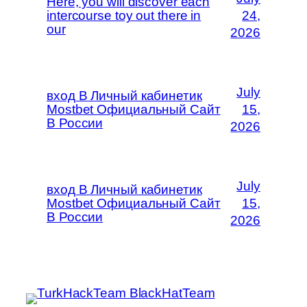
Here, you will discover each
intercourse toy out there in
24,
our
2026
July
вход В Личный кабинетик
Mostbet Официальный Сайт
15,
В России
2026
July
вход В Личный кабинетик
Mostbet Официальный Сайт
15,
В России
2026