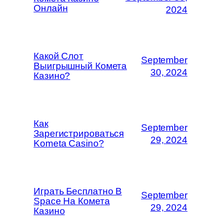
Онлайн
2024
Какой Слот
September
Выигрышный Комета
30, 2024
Казино?
Как
September
Зарегистрироваться
29, 2024
Kometa Casino?
Играть Бесплатно В
September
Space На Комета
29, 2024
Казино