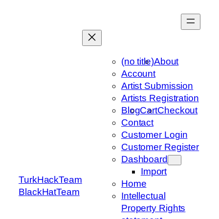
Skip
to
content
(no title)
About
Account
Artist Submission
Artists Registration
Blog
Cart
Checkout
Contact
Customer Login
Customer Register
Dashboard
Import
TurkHackTeam
Home
BlackHatTeam
Intellectual
Property Rights