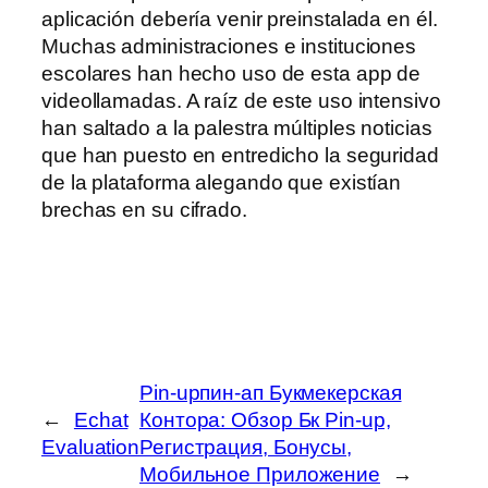
aplicación debería venir preinstalada en él.
Muchas administraciones e instituciones
escolares han hecho uso de esta app de
videollamadas. A raíz de este uso intensivo
han saltado a la palestra múltiples noticias
que han puesto en entredicho la seguridad
de la plataforma alegando que existían
brechas en su cifrado.
Pin-upпин-ап Букмекерская
←
Echat
Контора: Обзор Бк Pin-up,
Evaluation
Регистрация, Бонусы,
Мобильное Приложение
→