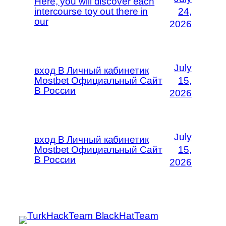
Here, you will discover each
intercourse toy out there in
24,
our
2026
July
вход В Личный кабинетик
Mostbet Официальный Сайт
15,
В России
2026
July
вход В Личный кабинетик
Mostbet Официальный Сайт
15,
В России
2026