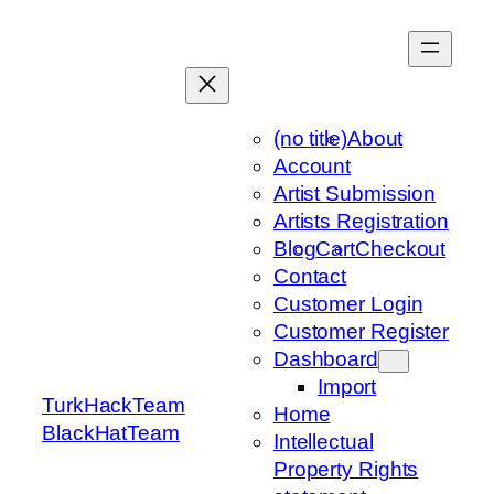
Skip
to
content
(no title)
About
Account
Artist Submission
Artists Registration
Blog
Cart
Checkout
Contact
Customer Login
Customer Register
Dashboard
Import
TurkHackTeam
Home
BlackHatTeam
Intellectual
Property Rights