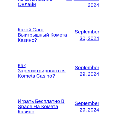
Онлайн
2024
Какой Слот
September
Выигрышный Комета
30, 2024
Казино?
Как
September
Зарегистрироваться
29, 2024
Kometa Casino?
Играть Бесплатно В
September
Space На Комета
29, 2024
Казино