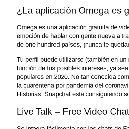
¿La aplicación Omega es g
Omega es una aplicación gratuita de vid
emoción de hablar con gente nueva a trav
de one hundred países, ¡nunca te quedar
Tu perfil puede utilizarse (también en u
función de tus posibles intereses, ya sea
populares en 2020. No tan conocida com
la cuarentena por pandemia del coronavir
Historias, Snapchat está consiguiendo sobr
Live Talk – Free Video Cha
Se integra fácilmente con los chats de