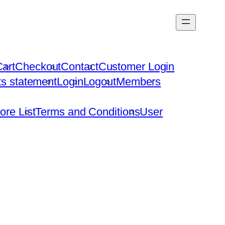
art
Checkout
Contact
Customer Login
hts statement
Login
Logout
Members
ore List
Terms and Conditions
User