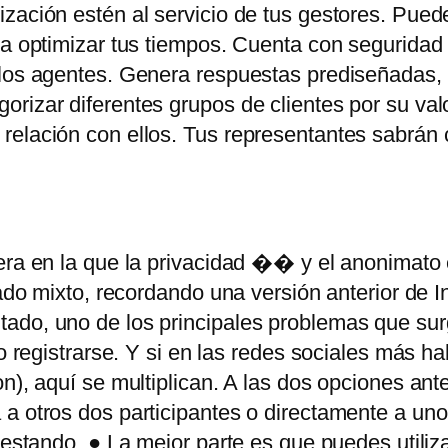
ización estén al servicio de tus gestores. Pue
ra optimizar tus tiempos. Cuenta con seguridad 
los agentes. Genera respuestas prediseñadas, ti
rizar diferentes grupos de clientes por su val
 relación con ellos. Tus representantes sabrán
era en la que la privacidad �� y el anonimato
gado mixto, recordando una versión anterior de In
ado, uno de los principales problemas que sur
o registrarse. Y si en las redes sociales más ha
n), aquí se multiplican. A las dos opciones ant
 a otros dos participantes o directamente a un
testando. ● La mejor parte es que puedes utiliz