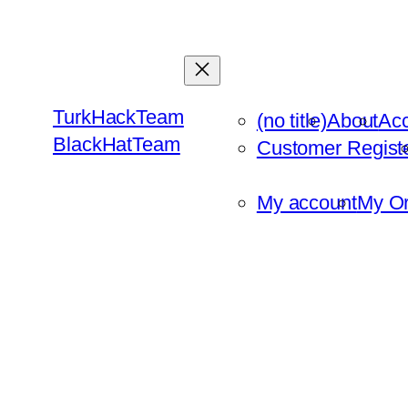
Skip
to
content
TurkHackTeam
(no title)
About
Ac
BlackHatTeam
Customer Regist
My account
My Or