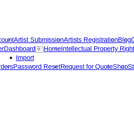
count
Artist Submission
Artists Registration
Blog
C
er
Dashboard
Home
Intellectual Property Rig
Import
ders
Password Reset
Request for Quote
Shop
St