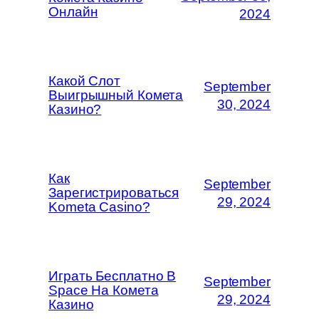
Онлайн
2024
Какой Слот
September
Выигрышный Комета
30, 2024
Казино?
Как
September
Зарегистрироваться
29, 2024
Kometa Casino?
Играть Бесплатно В
September
Space На Комета
29, 2024
Казино