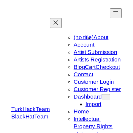
Skip
to
content
(no title)
About
Account
Artist Submission
Artists Registration
Blog
Cart
Checkout
Contact
Customer Login
Customer Register
Dashboard
Import
TurkHackTeam
Home
BlackHatTeam
Intellectual
Property Rights