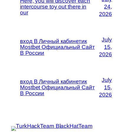
Here, you will discover each
intercourse toy out there in
24,
our
2026
July
вход В Личный кабинетик
Mostbet Официальный Сайт
15,
В России
2026
July
вход В Личный кабинетик
Mostbet Официальный Сайт
15,
В России
2026