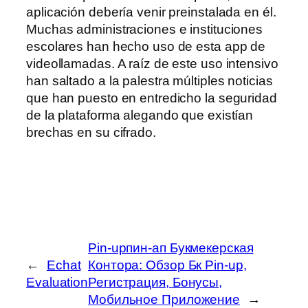
aplicación debería venir preinstalada en él.
Muchas administraciones e instituciones
escolares han hecho uso de esta app de
videollamadas. A raíz de este uso intensivo
han saltado a la palestra múltiples noticias
que han puesto en entredicho la seguridad
de la plataforma alegando que existían
brechas en su cifrado.
Pin-upпин-ап Букмекерская
←
Echat
Контора: Обзор Бк Pin-up,
Evaluation
Регистрация, Бонусы,
Мобильное Приложение
→