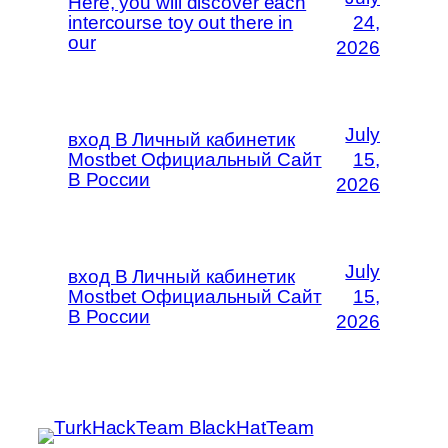
Here, you will discover each
intercourse toy out there in
24,
our
2026
July
вход В Личный кабинетик
Mostbet Официальный Сайт
15,
В России
2026
July
вход В Личный кабинетик
Mostbet Официальный Сайт
15,
В России
2026