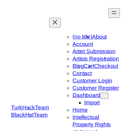
Skip
to
content
(no title)
About
Account
Artist Submission
Artists Registration
Blog
Cart
Checkout
Contact
Customer Login
Customer Register
Dashboard
Import
TurkHackTeam
Home
BlackHatTeam
Intellectual
Property Rights