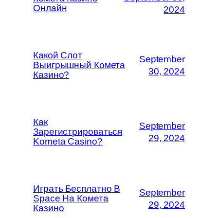
Онлайн
2024
Какой Слот
September
Выигрышный Комета
30, 2024
Казино?
Как
September
Зарегистрироваться
29, 2024
Kometa Casino?
Играть Бесплатно В
September
Space На Комета
29, 2024
Казино