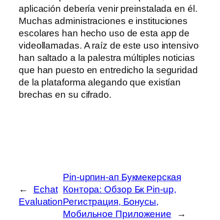
aplicación debería venir preinstalada en él.
Muchas administraciones e instituciones
escolares han hecho uso de esta app de
videollamadas. A raíz de este uso intensivo
han saltado a la palestra múltiples noticias
que han puesto en entredicho la seguridad
de la plataforma alegando que existían
brechas en su cifrado.
Pin-upпин-ап Букмекерская
←
Echat
Контора: Обзор Бк Pin-up,
Evaluation
Регистрация, Бонусы,
Мобильное Приложение
→