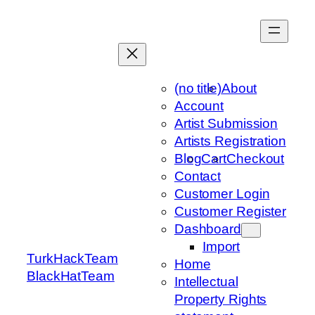
Skip
to
content
(no title)
About
Account
Artist Submission
Artists Registration
Blog
Cart
Checkout
Contact
Customer Login
Customer Register
Dashboard
Import
TurkHackTeam
Home
BlackHatTeam
Intellectual
Property Rights