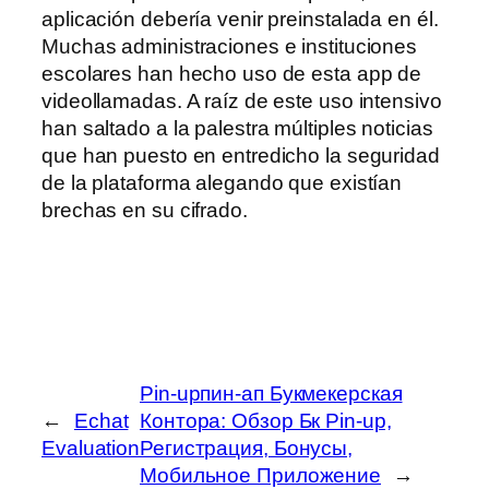
aplicación debería venir preinstalada en él.
Muchas administraciones e instituciones
escolares han hecho uso de esta app de
videollamadas. A raíz de este uso intensivo
han saltado a la palestra múltiples noticias
que han puesto en entredicho la seguridad
de la plataforma alegando que existían
brechas en su cifrado.
Pin-upпин-ап Букмекерская
←
Echat
Контора: Обзор Бк Pin-up,
Evaluation
Регистрация, Бонусы,
Мобильное Приложение
→