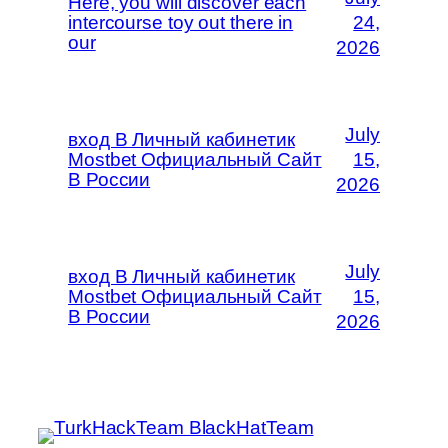
Here, you will discover each
intercourse toy out there in
24,
our
2026
July
вход В Личный кабинетик
Mostbet Официальный Сайт
15,
В России
2026
July
вход В Личный кабинетик
Mostbet Официальный Сайт
15,
В России
2026