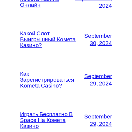
Онлайн
2024
Какой Слот
September
Выигрышный Комета
30, 2024
Казино?
Как
September
Зарегистрироваться
29, 2024
Kometa Casino?
Играть Бесплатно В
September
Space На Комета
29, 2024
Казино