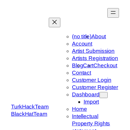
Skip
to
content
(no title)
About
Account
Artist Submission
Artists Registration
Blog
Cart
Checkout
Contact
Customer Login
Customer Register
Dashboard
Import
TurkHackTeam
Home
BlackHatTeam
Intellectual
Property Rights