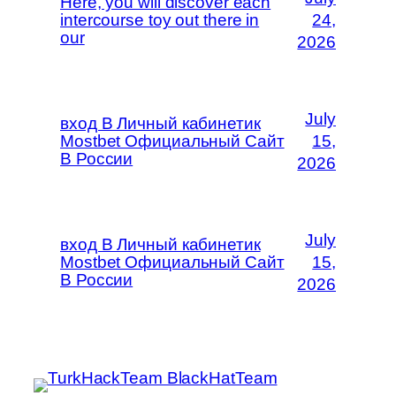
Here, you will discover each
intercourse toy out there in
24,
our
2026
July
вход В Личный кабинетик
Mostbet Официальный Сайт
15,
В России
2026
July
вход В Личный кабинетик
Mostbet Официальный Сайт
15,
В России
2026