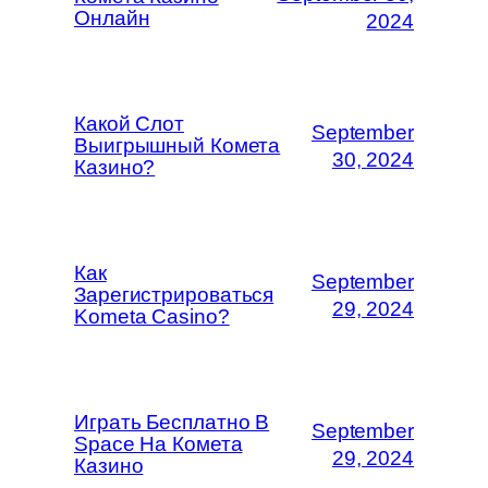
Онлайн
2024
Какой Слот
September
Выигрышный Комета
30, 2024
Казино?
Как
September
Зарегистрироваться
29, 2024
Kometa Casino?
Играть Бесплатно В
September
Space На Комета
29, 2024
Казино