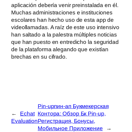
aplicación debería venir preinstalada en él.
Muchas administraciones e instituciones
escolares han hecho uso de esta app de
videollamadas. A raíz de este uso intensivo
han saltado a la palestra múltiples noticias
que han puesto en entredicho la seguridad
de la plataforma alegando que existían
brechas en su cifrado.
Pin-upпин-ап Букмекерская
←
Echat
Контора: Обзор Бк Pin-up,
Evaluation
Регистрация, Бонусы,
Мобильное Приложение
→