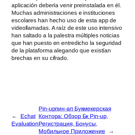
aplicación debería venir preinstalada en él.
Muchas administraciones e instituciones
escolares han hecho uso de esta app de
videollamadas. A raíz de este uso intensivo
han saltado a la palestra múltiples noticias
que han puesto en entredicho la seguridad
de la plataforma alegando que existían
brechas en su cifrado.
Pin-upпин-ап Букмекерская
←
Echat
Контора: Обзор Бк Pin-up,
Evaluation
Регистрация, Бонусы,
Мобильное Приложение
→