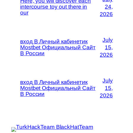
Here, you will discover each
intercourse toy out there in
24,
our
2026
July
вход В Личный кабинетик
Mostbet Официальный Сайт
15,
В России
2026
July
вход В Личный кабинетик
Mostbet Официальный Сайт
15,
В России
2026