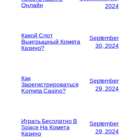
Онлайн
2024
Какой Слот
September
Выигрышный Комета
30, 2024
Казино?
Как
September
Зарегистрироваться
29, 2024
Kometa Casino?
Играть Бесплатно В
September
Space На Комета
29, 2024
Казино