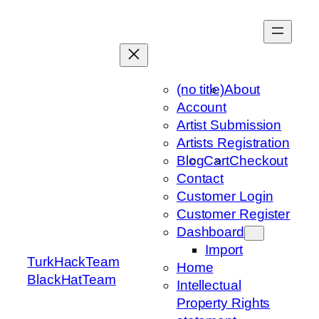
Skip
to
content
(no title)
About
Account
Artist Submission
Artists Registration
Blog
Cart
Checkout
Contact
Customer Login
Customer Register
Dashboard
Import
TurkHackTeam
Home
BlackHatTeam
Intellectual
Property Rights