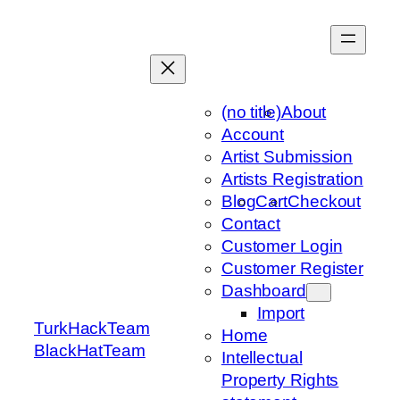
Skip
to
content
(no title)
About
Account
Artist Submission
Artists Registration
Blog
Cart
Checkout
Contact
Customer Login
Customer Register
Dashboard
Import
TurkHackTeam
Home
BlackHatTeam
Intellectual
Property Rights