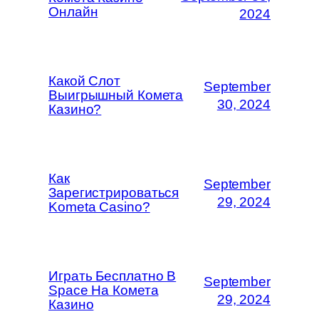
Онлайн
2024
Какой Слот
September
Выигрышный Комета
30, 2024
Казино?
Как
September
Зарегистрироваться
29, 2024
Kometa Casino?
Играть Бесплатно В
September
Space На Комета
29, 2024
Казино