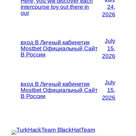
Here, you will discover each
intercourse toy out there in
24,
our
2026
July
вход В Личный кабинетик
Mostbet Официальный Сайт
15,
В России
2026
July
вход В Личный кабинетик
Mostbet Официальный Сайт
15,
В России
2026