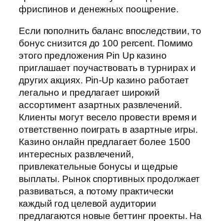
фриспинов и денежных поощрение.
Если пополнить баланс впоследствии, то
бонус снизится до 100 percent. Помимо
этого предложения Pin Up казино
приглашает поучаствовать в турнирах и
других акциях. Pin-Up казино работает
легально и предлагает широкий
ассортимент азартных развлечений.
Клиенты могут весело провести время и
ответственно поиграть в азартные игры.
Казино онлайн предлагает более 1500
интересных развлечений,
привлекательные бонусы и щедрые
выплаты. Рынок спортивных продолжает
развиваться, а потому практически
каждый год целевой аудитории
предлагаются новые беттинг проекты. На