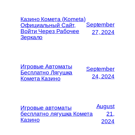
Казино Комета (Kometa)
September
Официальный Сайт,
Войти Через Рабочее
27, 2024
Зеркало
Игровые Автоматы
September
Бесплатно Лягушка
24, 2024
Комета Казино
August
Игровые автоматы
бесплатно лягушка Комета
21,
Казино
2024