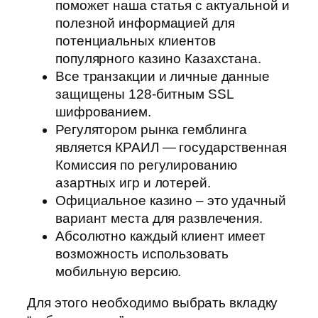
поможет наша статья с актуальной и
полезной информацией для
потенциальных клиентов
популярного казино Казахстана.
Все транзакции и личные данные
защищены 128-битным SSL
шифрованием.
Регулятором рынка гемблинга
является КРАИЛ — государственная
Комиссия по регулированию
азартных игр и лотерей.
Официальное казино – это удачный
вариант места для развлечения.
Абсолютно каждый клиент имеет
возможность использовать
мобильную версию.
Для этого необходимо выбрать вкладку