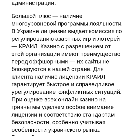
администрации.
Большой плюс — наличие
многоуровневой программы лояльности.
В Украине лицензии выдает комиссия по
регулированию азартных игр и лотерей
— КРАИЛ. Казино с разрешением от
этой организации имеют преимущество
перед оффшорными — их сайты не
блокируются в нашей стране. Для
клиента наличие лицензии КРАИЛ
гарантирует быстрое и справедливое
урегулирование конфликтных ситуаций.
При оценке всех онлайн казино на
гривны мы уделяем особое внимание
лицензии и соответствию стандартам
безопасности, особенно учитывая
особенности украинского рынка.