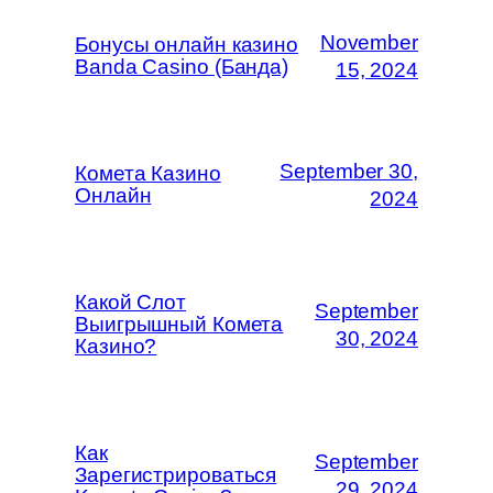
November
Бонусы онлайн казино
Banda Casino (Банда)
15, 2024
September 30,
Комета Казино
Онлайн
2024
Какой Слот
September
Выигрышный Комета
30, 2024
Казино?
Как
September
Зарегистрироваться
29, 2024