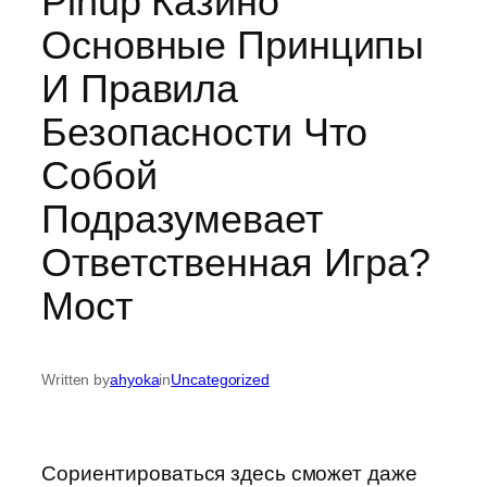
Pinup Казино
Основные Принципы
И Правила
Безопасности Что
Собой
Подразумевает
Ответственная Игра?
Мост
Written by
ahyoka
in
Uncategorized
Сориентироваться здесь сможет даже