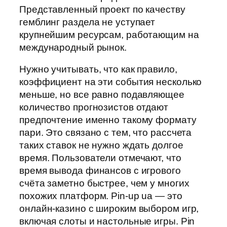
Представленный проект по качеству
гемблинг раздела не уступает
крупнейшим ресурсам, работающим на
международный рынок.
Нужно учитывать, что как правило,
коэффициент на эти события несколько
меньше, но все равно подавляющее
количество прогнозистов отдают
предпочтение именно такому формату
пари. Это связано с тем, что рассчета
таких ставок не нужно ждать долгое
время. Пользователи отмечают, что
время вывода финансов с игрового
счёта заметно быстрее, чем у многих
похожих платформ. Pin-up ua — это
онлайн-казино с широким выбором игр,
включая слоты и настольные игры. Pin