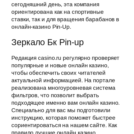
сегодняшний день, эта компания
ориентирована как на спортивные
ставки, так и для вращения барабанов в
онлайн-казино Pin-Up.
Зеркало Бк Pin-up
Редакция casino.ru регулярно проверяет
популярные и новые онлайн казино,
чтобы обеспечить своих читателей
актуальной информацией. На портале
реализована многоуровневая система
фильтров, что позволит выбрать
подходящее именно вам онлайн казино.
Специально для вас мы подготовили
инструкцию, которая поможет быстрее
сориентироваться на нашем сайте. Как
правило лучшие онлайн казино