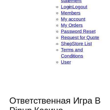
statement
Login
Logout
Members
My account
My Orders
Password Reset
Request for Quote
Shop
Store List
Terms and
Conditions
User
Ответственная Игра В