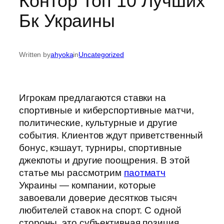
Контор Топ 10 Лучших
Бк Украины
Written by
ahyoka
in
Uncategorized
Игрокам предлагаются ставки на
спортивные и киберспортивные матчи,
политические, культурные и другие
события. Клиентов ждут приветственный
бонус, кэшаут, турниры, спортивные
джекпоты и другие поощрения. В этой
статье мы рассмотрим
паотматч
Украины — компании, которые
завоевали доверие десятков тысяч
любителей ставок на спорт. С одной
стороны, это субъективная позиция