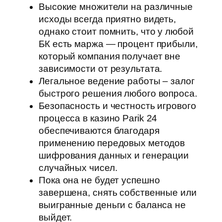
Высокие множители на различные
исходы всегда приятно видеть,
однако стоит помнить, что у любой
БК есть маржа — процент прибыли,
который компания получает вне
зависимости от результата.
Легальное ведение работы – залог
быстрого решения любого вопроса.
Безопасность и честность игрового
процесса в казино Parik 24
обеспечиваются благодаря
применению передовых методов
шифрования данных и генерации
случайных чисел.
Пока она не будет успешно
завершена, снять собственные или
выигранные деньги с баланса не
выйдет.