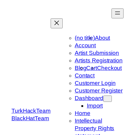
Skip
to
content
(no title)
About
Account
Artist Submission
Artists Registration
Blog
Cart
Checkout
Contact
Customer Login
Customer Register
Dashboard
Import
TurkHackTeam
Home
BlackHatTeam
Intellectual
Property Rights