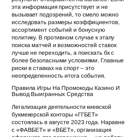
эта информация присутствует и не
вызывает подозрений, то смело можно
исследовать размеры коэффициентов,
ассортимент событий и бонусную
политику. В противном случае к этапу
поиска матчей и возможностей ставок
лучше не переходить, а поискать бк с
более безопасными условиями. Главные
риски в ставках на спорт – это
неопределенность итога события.
Правила Игры На Промокоды Казино И
Вывод Выигранных Средства
Легализация деятельности киевской
букмекерской конторы «ГГБЕТ»
состоялась в августе 2023 года. Наравне
с «ФАВБЕТ» и «ВБЕТ», организация