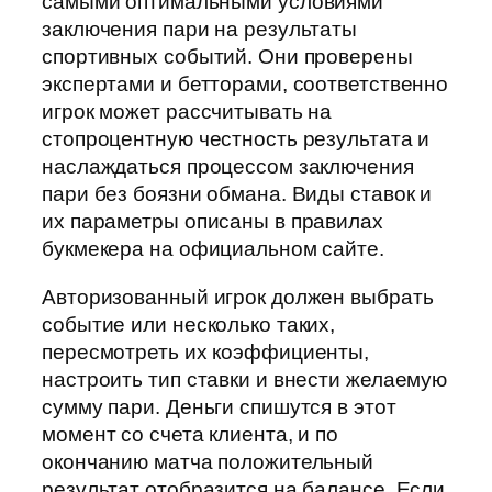
самыми оптимальными условиями
заключения пари на результаты
спортивных событий. Они проверены
экспертами и бетторами, соответственно
игрок может рассчитывать на
стопроцентную честность результата и
наслаждаться процессом заключения
пари без боязни обмана. Виды ставок и
их параметры описаны в правилах
букмекера на официальном сайте.
Авторизованный игрок должен выбрать
событие или несколько таких,
пересмотреть их коэффициенты,
настроить тип ставки и внести желаемую
сумму пари. Деньги спишутся в этот
момент со счета клиента, и по
окончанию матча положительный
результат отобразится на балансе. Если