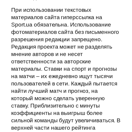
При использовании текстовых
материалов сайта гиперссылка на
Sport.ua обязательна. Использование
фотоматериалов сайта без письменного
разрешения редакции запрещено.
Редакция проекта может не разделять
мнение авторов и не несет
ответственности за авторские
материалы. Ставки на спорт и прогнозы
на матчи – их ежедневно ищут тысячи
пользователей в сети. Каждый пытается
найти лучший матч и прогноз, на
который можно сделать уверенную
ставку. Приблизительно с минуты
коэффициенты на выигрыш более
сильной команды будут увеличиваться. В
верхней части нашего рейтинга