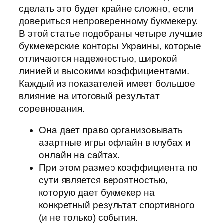
сделать это будет крайне сложно, если
довериться непроверенному букмекеру.
В этой статье подобраны четыре лучшие
букмекерские конторы Украины, которые
отличаются надежностью, широкой
линией и высокими коэффициентами.
Каждый из показателей имеет большое
влияние на итоговый результат
соревнования.
Она дает право организовывать
азартные игры офлайн в клубах и
онлайн на сайтах.
При этом размер коэффициента по
сути является вероятностью,
которую дает букмекер на
конкретный результат спортивного
(и не только) события.