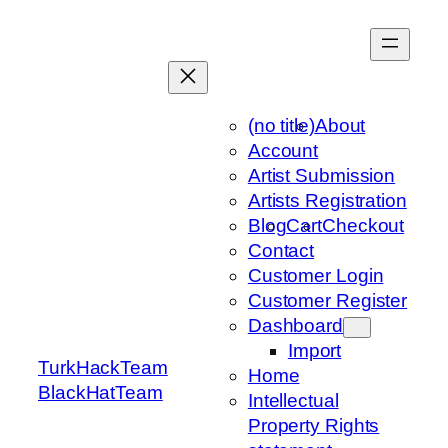
Skip
to
content
(no title)
About
Account
Artist Submission
Artists Registration
Blog
Cart
Checkout
Contact
Customer Login
Customer Register
Dashboard
Import
TurkHackTeam
Home
BlackHatTeam
Intellectual
Property Rights