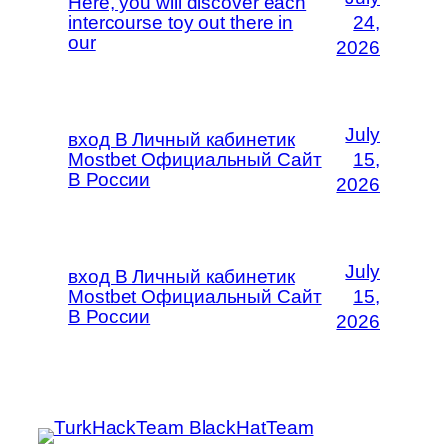
Here, you will discover each
intercourse toy out there in
24,
our
2026
July
вход В Личный кабинетик
Mostbet Официальный Сайт
15,
В России
2026
July
вход В Личный кабинетик
Mostbet Официальный Сайт
15,
В России
2026