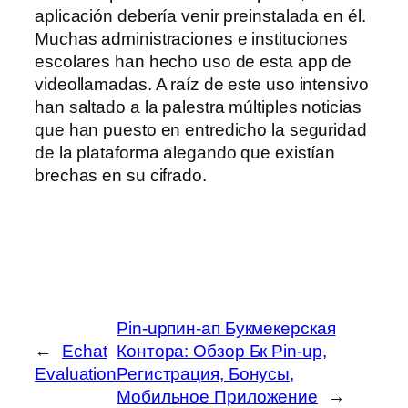
aplicación debería venir preinstalada en él.
Muchas administraciones e instituciones
escolares han hecho uso de esta app de
videollamadas. A raíz de este uso intensivo
han saltado a la palestra múltiples noticias
que han puesto en entredicho la seguridad
de la plataforma alegando que existían
brechas en su cifrado.
Pin-upпин-ап Букмекерская
←
Echat
Контора: Обзор Бк Pin-up,
Evaluation
Регистрация, Бонусы,
Мобильное Приложение
→