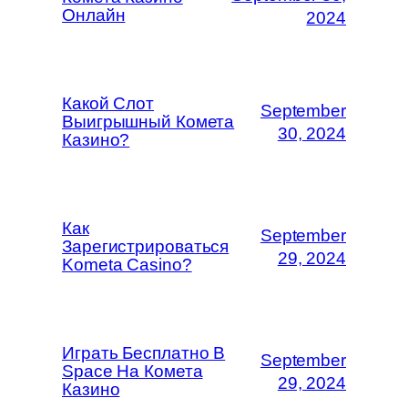
Онлайн
2024
Какой Слот
September
Выигрышный Комета
30, 2024
Казино?
Как
September
Зарегистрироваться
29, 2024
Kometa Casino?
Играть Бесплатно В
September
Space На Комета
29, 2024
Казино