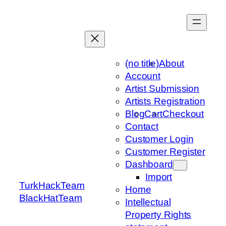
Skip
to
content
(no title)
About
Account
Artist Submission
Artists Registration
Blog
Cart
Checkout
Contact
Customer Login
Customer Register
Dashboard
Import
TurkHackTeam
Home
BlackHatTeam
Intellectual
Property Rights