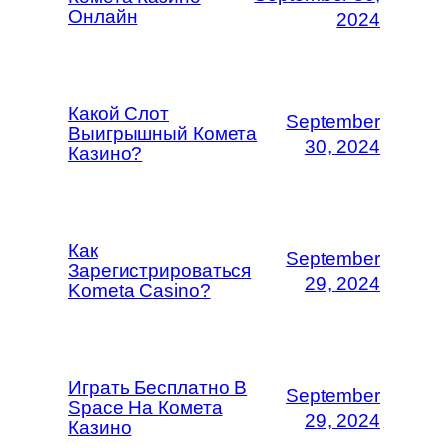
Онлайн
2024
Какой Слот
September
Выигрышный Комета
30, 2024
Казино?
Как
September
Зарегистрироваться
29, 2024
Kometa Casino?
Играть Бесплатно В
September
Space На Комета
29, 2024
Казино