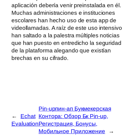
aplicación debería venir preinstalada en él.
Muchas administraciones e instituciones
escolares han hecho uso de esta app de
videollamadas. A raíz de este uso intensivo
han saltado a la palestra múltiples noticias
que han puesto en entredicho la seguridad
de la plataforma alegando que existían
brechas en su cifrado.
Pin-upпин-ап Букмекерская
←
Echat
Контора: Обзор Бк Pin-up,
Evaluation
Регистрация, Бонусы,
Мобильное Приложение
→