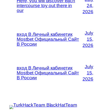
Here, you will discover each
intercourse toy out there in
24,
our
2026
July
вход В Личный кабинетик
Mostbet Официальный Сайт
15,
В России
2026
July
вход В Личный кабинетик
Mostbet Официальный Сайт
15,
В России
2026