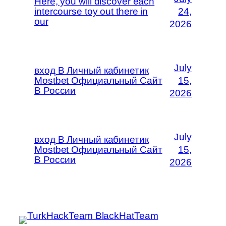
Here, you will discover each
intercourse toy out there in
24,
our
2026
July
вход В Личный кабинетик
Mostbet Официальный Сайт
15,
В России
2026
July
вход В Личный кабинетик
Mostbet Официальный Сайт
15,
В России
2026