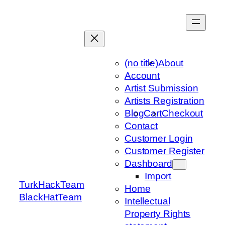
Skip
to
content
(no title)
About
Account
Artist Submission
Artists Registration
Blog
Cart
Checkout
Contact
Customer Login
Customer Register
Dashboard
Import
TurkHackTeam
Home
BlackHatTeam
Intellectual
Property Rights