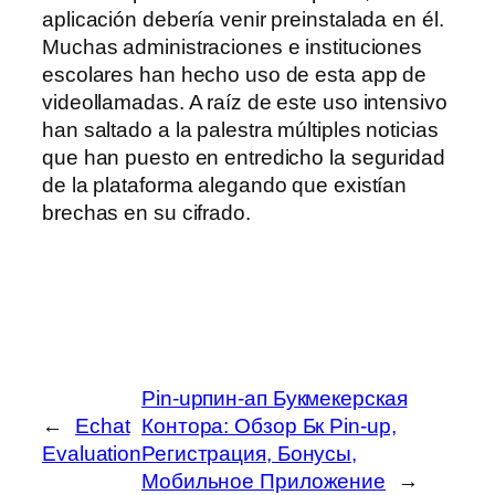
aplicación debería venir preinstalada en él.
Muchas administraciones e instituciones
escolares han hecho uso de esta app de
videollamadas. A raíz de este uso intensivo
han saltado a la palestra múltiples noticias
que han puesto en entredicho la seguridad
de la plataforma alegando que existían
brechas en su cifrado.
Pin-upпин-ап Букмекерская
←
Echat
Контора: Обзор Бк Pin-up,
Evaluation
Регистрация, Бонусы,
Мобильное Приложение
→