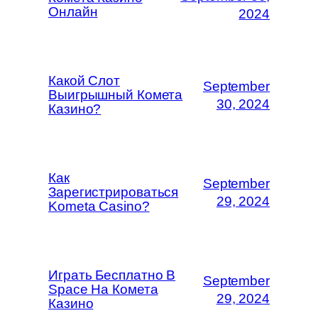
Онлайн
2024
Какой Слот
September
Выигрышный Комета
30, 2024
Казино?
Как
September
Зарегистрироваться
29, 2024
Kometa Casino?
Играть Бесплатно В
September
Space На Комета
29, 2024
Казино