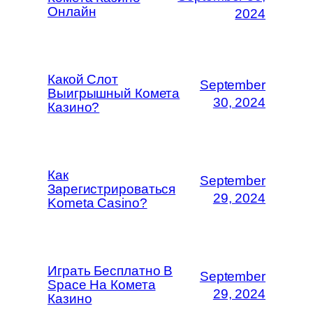
Онлайн
2024
Какой Слот
September
Выигрышный Комета
30, 2024
Казино?
Как
September
Зарегистрироваться
29, 2024
Kometa Casino?
Играть Бесплатно В
September
Space На Комета
29, 2024
Казино