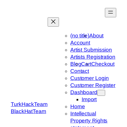
Skip
to
content
(no title)
About
Account
Artist Submission
Artists Registration
Blog
Cart
Checkout
Contact
Customer Login
Customer Register
Dashboard
Import
TurkHackTeam
Home
BlackHatTeam
Intellectual
Property Rights