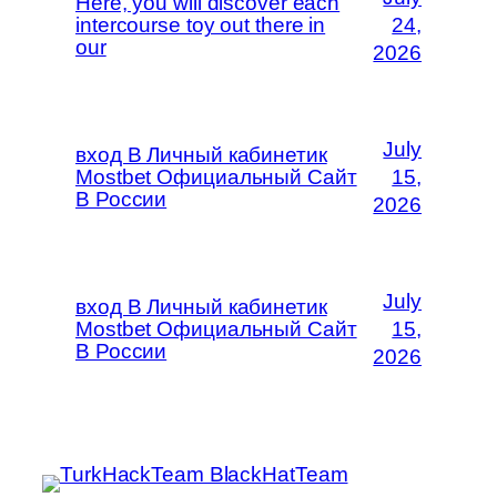
Here, you will discover each
intercourse toy out there in
24,
our
2026
July
вход В Личный кабинетик
Mostbet Официальный Сайт
15,
В России
2026
July
вход В Личный кабинетик
Mostbet Официальный Сайт
15,
В России
2026