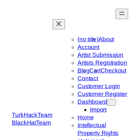
Skip
to
content
(no title)
About
Account
Artist Submission
Artists Registration
Blog
Cart
Checkout
Contact
Customer Login
Customer Register
Dashboard
Import
TurkHackTeam
Home
BlackHatTeam
Intellectual
Property Rights