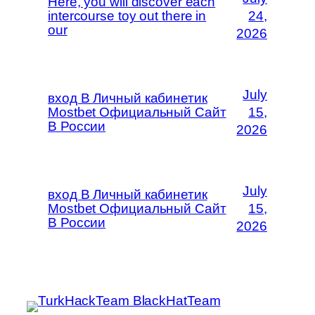
Here, you will discover each
intercourse toy out there in
24,
our
2026
July
вход В Личный кабинетик
Mostbet Официальный Сайт
15,
В России
2026
July
вход В Личный кабинетик
Mostbet Официальный Сайт
15,
В России
2026