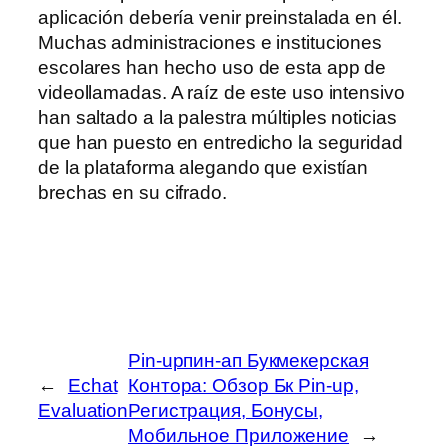
aplicación debería venir preinstalada en él.
Muchas administraciones e instituciones
escolares han hecho uso de esta app de
videollamadas. A raíz de este uso intensivo
han saltado a la palestra múltiples noticias
que han puesto en entredicho la seguridad
de la plataforma alegando que existían
brechas en su cifrado.
Pin-upпин-ап Букмекерская
←
Echat
Контора: Обзор Бк Pin-up,
Evaluation
Регистрация, Бонусы,
Мобильное Приложение
→