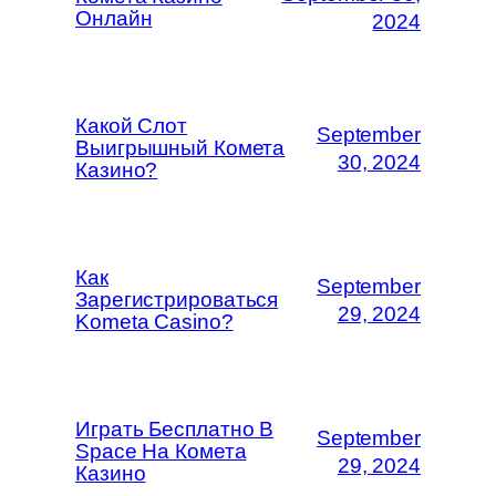
Онлайн
2024
Какой Слот
September
Выигрышный Комета
30, 2024
Казино?
Как
September
Зарегистрироваться
29, 2024
Kometa Casino?
Играть Бесплатно В
September
Space На Комета
29, 2024
Казино