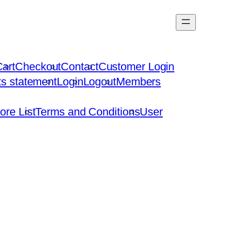
art
Checkout
Contact
Customer Login
hts statement
Login
Logout
Members
ore List
Terms and Conditions
User