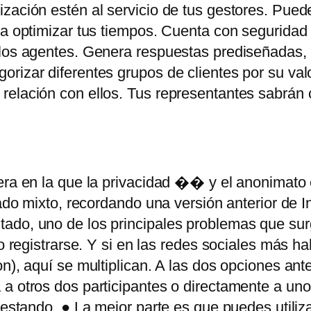
ización estén al servicio de tus gestores. Pue
ra optimizar tus tiempos. Cuenta con seguridad 
los agentes. Genera respuestas prediseñadas, ti
rizar diferentes grupos de clientes por su val
 relación con ellos. Tus representantes sabrán
era en la que la privacidad �� y el anonimato
gado mixto, recordando una versión anterior de In
ado, uno de los principales problemas que sur
o registrarse. Y si en las redes sociales más ha
n), aquí se multiplican. A las dos opciones ant
 a otros dos participantes o directamente a un
testando. ● La mejor parte es que puedes utiliz