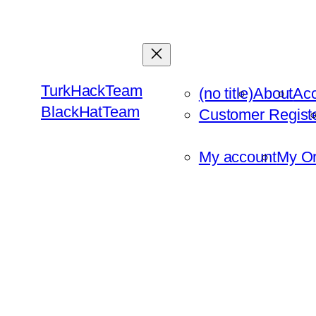
Skip
to
content
TurkHackTeam
(no title)
About
Ac
BlackHatTeam
Customer Regist
My account
My Or