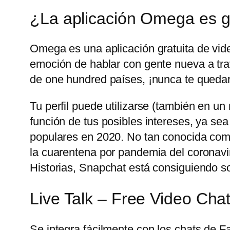
¿La aplicación Omega es g
Omega es una aplicación gratuita de vid
emoción de hablar con gente nueva a trav
de one hundred países, ¡nunca te quedar
Tu perfil puede utilizarse (también en u
función de tus posibles intereses, ya sea
populares en 2020. No tan conocida com
la cuarentena por pandemia del coronavir
Historias, Snapchat está consiguiendo sobr
Live Talk – Free Video Cha
Se integra fácilmente con los chats de