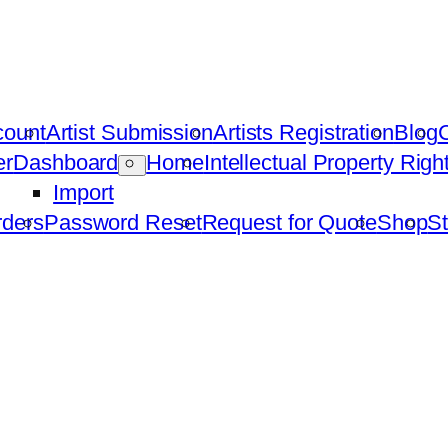
count
Artist Submission
Artists Registration
Blog
C
er
Dashboard
Home
Intellectual Property Rig
Import
ders
Password Reset
Request for Quote
Shop
St