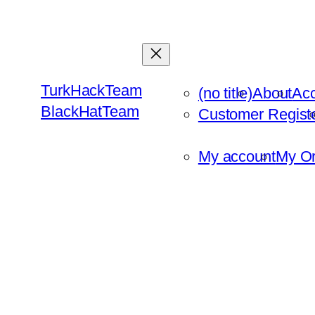
Skip
to
content
TurkHackTeam
(no title)
About
Ac
BlackHatTeam
Customer Regist
My account
My Or