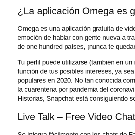
¿La aplicación Omega es g
Omega es una aplicación gratuita de vid
emoción de hablar con gente nueva a trav
de one hundred países, ¡nunca te quedar
Tu perfil puede utilizarse (también en u
función de tus posibles intereses, ya sea
populares en 2020. No tan conocida com
la cuarentena por pandemia del coronavir
Historias, Snapchat está consiguiendo sobr
Live Talk – Free Video Cha
Se integra fácilmente con los chats de