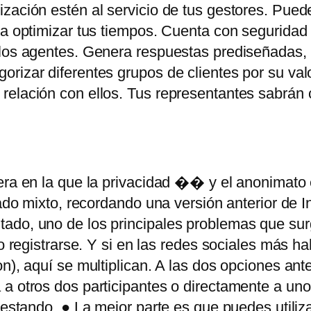
ización estén al servicio de tus gestores. Pue
ra optimizar tus tiempos. Cuenta con seguridad 
los agentes. Genera respuestas prediseñadas, ti
rizar diferentes grupos de clientes por su val
 relación con ellos. Tus representantes sabrán
era en la que la privacidad �� y el anonimato
gado mixto, recordando una versión anterior de In
ado, uno de los principales problemas que sur
o registrarse. Y si en las redes sociales más ha
n), aquí se multiplican. A las dos opciones ant
 a otros dos participantes o directamente a un
testando. ● La mejor parte es que puedes utiliz