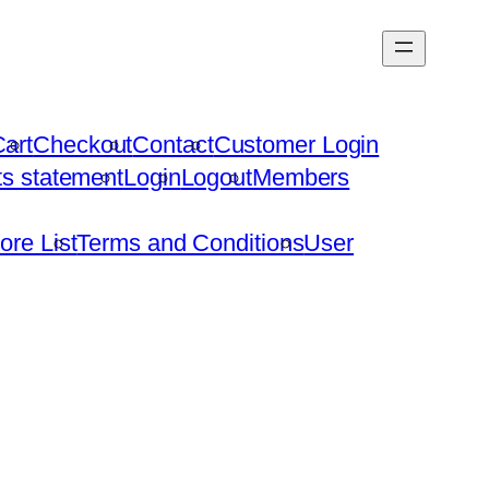
art
Checkout
Contact
Customer Login
hts statement
Login
Logout
Members
ore List
Terms and Conditions
User