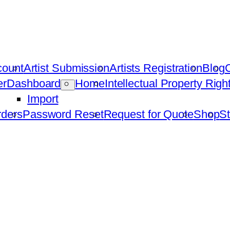
count
Artist Submission
Artists Registration
Blog
C
er
Dashboard
Home
Intellectual Property Rig
Import
ders
Password Reset
Request for Quote
Shop
St