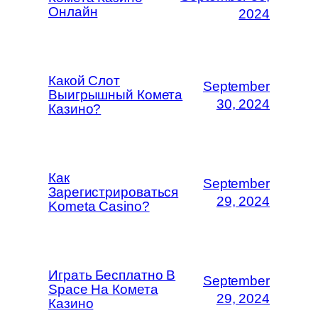
Онлайн
2024
Какой Слот
September
Выигрышный Комета
30, 2024
Казино?
Как
September
Зарегистрироваться
29, 2024
Kometa Casino?
Играть Бесплатно В
September
Space На Комета
29, 2024
Казино