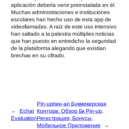
aplicación debería venir preinstalada en él.
Muchas administraciones e instituciones
escolares han hecho uso de esta app de
videollamadas. A raíz de este uso intensivo
han saltado a la palestra múltiples noticias
que han puesto en entredicho la seguridad
de la plataforma alegando que existían
brechas en su cifrado.
Pin-upпин-ап Букмекерская
←
Echat
Контора: Обзор Бк Pin-up,
Evaluation
Регистрация, Бонусы,
Мобильное Приложение
→