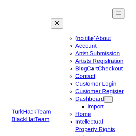
Skip
to
content
(no title)
About
Account
Artist Submission
Artists Registration
Blog
Cart
Checkout
Contact
Customer Login
Customer Register
Dashboard
Import
TurkHackTeam
Home
BlackHatTeam
Intellectual
Property Rights