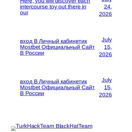
Here, you will discover each
intercourse toy out there in
24,
our
2026
July
вход В Личный кабинетик
Mostbet Официальный Сайт
15,
В России
2026
July
вход В Личный кабинетик
Mostbet Официальный Сайт
15,
В России
2026