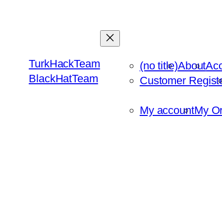
Skip
to
content
TurkHackTeam
(no title)
About
Ac
BlackHatTeam
Customer Regist
My account
My Or