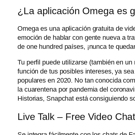
¿La aplicación Omega es g
Omega es una aplicación gratuita de vid
emoción de hablar con gente nueva a trav
de one hundred países, ¡nunca te quedar
Tu perfil puede utilizarse (también en u
función de tus posibles intereses, ya sea
populares en 2020. No tan conocida com
la cuarentena por pandemia del coronavir
Historias, Snapchat está consiguiendo sobr
Live Talk – Free Video Cha
Se integra fácilmente con los chats de