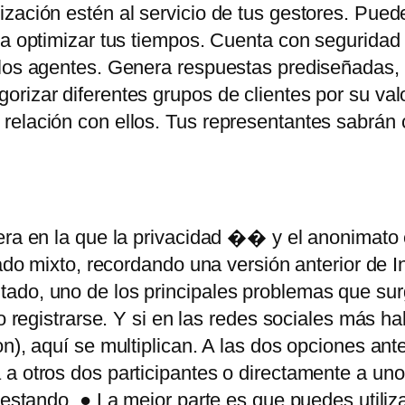
ización estén al servicio de tus gestores. Pue
ra optimizar tus tiempos. Cuenta con seguridad 
los agentes. Genera respuestas prediseñadas, ti
rizar diferentes grupos de clientes por su val
 relación con ellos. Tus representantes sabrán
era en la que la privacidad �� y el anonimato
gado mixto, recordando una versión anterior de In
ado, uno de los principales problemas que sur
o registrarse. Y si en las redes sociales más ha
n), aquí se multiplican. A las dos opciones ant
 a otros dos participantes o directamente a un
testando. ● La mejor parte es que puedes utiliz