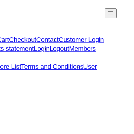
art
Checkout
Contact
Customer Login
hts statement
Login
Logout
Members
ore List
Terms and Conditions
User