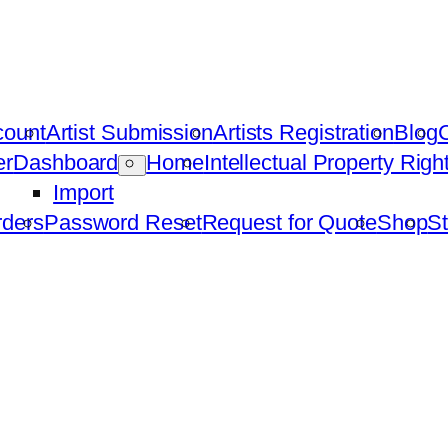
count
Artist Submission
Artists Registration
Blog
C
er
Dashboard
Home
Intellectual Property Rig
Import
ders
Password Reset
Request for Quote
Shop
St