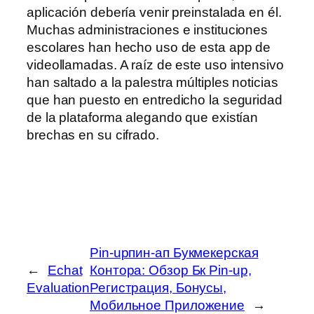
aplicación debería venir preinstalada en él.
Muchas administraciones e instituciones
escolares han hecho uso de esta app de
videollamadas. A raíz de este uso intensivo
han saltado a la palestra múltiples noticias
que han puesto en entredicho la seguridad
de la plataforma alegando que existían
brechas en su cifrado.
Pin-upпин-ап Букмекерская
←
Echat
Контора: Обзор Бк Pin-up,
Evaluation
Регистрация, Бонусы,
Мобильное Приложение
→