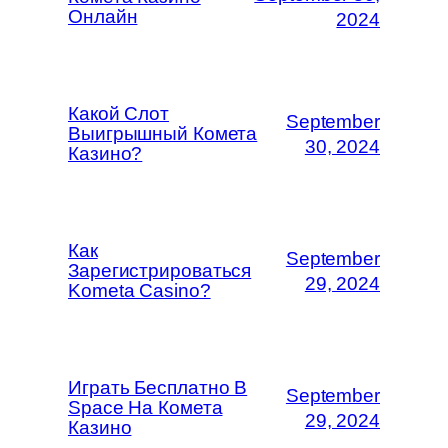
Онлайн
2024
Какой Слот
September
Выигрышный Комета
30, 2024
Казино?
Как
September
Зарегистрироваться
29, 2024
Kometa Casino?
Играть Бесплатно В
September
Space На Комета
29, 2024
Казино