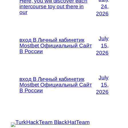
Here, you will discover each
intercourse toy out there in
24,
our
2026
July
вход В Личный кабинетик
Mostbet Официальный Сайт
15,
В России
2026
July
вход В Личный кабинетик
Mostbet Официальный Сайт
15,
В России
2026