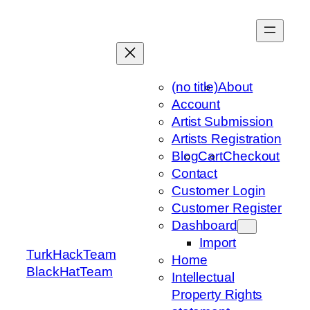
Skip
to
content
(no title)
About
Account
Artist Submission
Artists Registration
Blog
Cart
Checkout
Contact
Customer Login
Customer Register
Dashboard
Import
TurkHackTeam
Home
BlackHatTeam
Intellectual
Property Rights