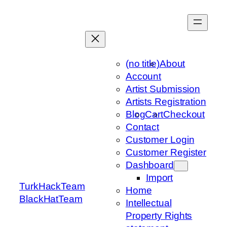
Skip
to
content
(no title)
About
Account
Artist Submission
Artists Registration
Blog
Cart
Checkout
Contact
Customer Login
Customer Register
Dashboard
Import
TurkHackTeam
Home
BlackHatTeam
Intellectual
Property Rights