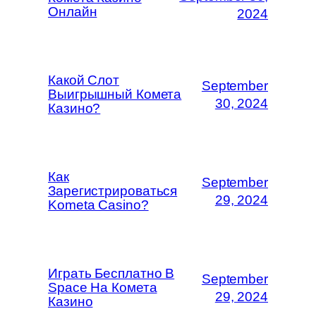
Онлайн
2024
Какой Слот
September
Выигрышный Комета
30, 2024
Казино?
Как
September
Зарегистрироваться
29, 2024
Kometa Casino?
Играть Бесплатно В
September
Space На Комета
29, 2024
Казино