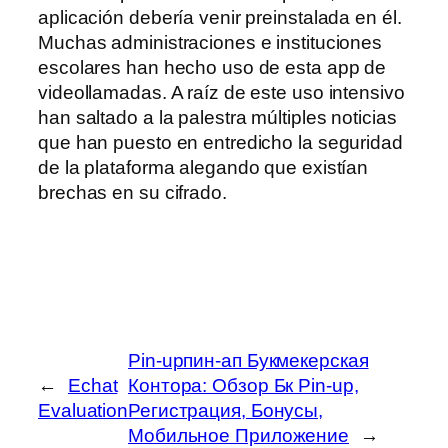
aplicación debería venir preinstalada en él.
Muchas administraciones e instituciones
escolares han hecho uso de esta app de
videollamadas. A raíz de este uso intensivo
han saltado a la palestra múltiples noticias
que han puesto en entredicho la seguridad
de la plataforma alegando que existían
brechas en su cifrado.
Pin-upпин-ап Букмекерская
←
Echat
Контора: Обзор Бк Pin-up,
Evaluation
Регистрация, Бонусы,
Мобильное Приложение
→