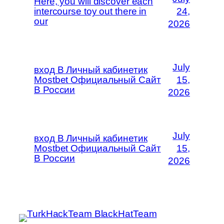
Here, you will discover each
intercourse toy out there in
24,
our
2026
July
вход В Личный кабинетик
Mostbet Официальный Сайт
15,
В России
2026
July
вход В Личный кабинетик
Mostbet Официальный Сайт
15,
В России
2026