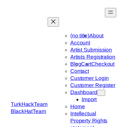
Skip
to
content
(no title)
About
Account
Artist Submission
Artists Registration
Blog
Cart
Checkout
Contact
Customer Login
Customer Register
Dashboard
Import
TurkHackTeam
Home
BlackHatTeam
Intellectual
Property Rights