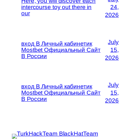
Here, you will discover each
intercourse toy out there in
24,
our
2026
July
вход В Личный кабинетик
Mostbet Официальный Сайт
15,
В России
2026
July
вход В Личный кабинетик
Mostbet Официальный Сайт
15,
В России
2026