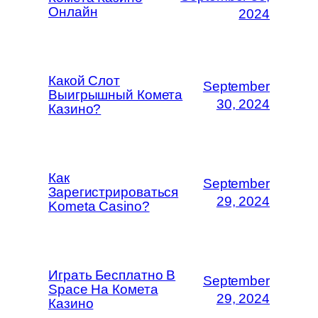
Онлайн
2024
Какой Слот
September
Выигрышный Комета
30, 2024
Казино?
Как
September
Зарегистрироваться
29, 2024
Kometa Casino?
Играть Бесплатно В
September
Space На Комета
29, 2024
Казино