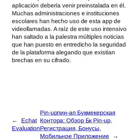
aplicación debería venir preinstalada en él.
Muchas administraciones e instituciones
escolares han hecho uso de esta app de
videollamadas. A raíz de este uso intensivo
han saltado a la palestra múltiples noticias
que han puesto en entredicho la seguridad
de la plataforma alegando que existían
brechas en su cifrado.
Pin-upпин-ап Букмекерская
←
Echat
Контора: Обзор Бк Pin-up,
Evaluation
Регистрация, Бонусы,
Мобильное Приложение
→