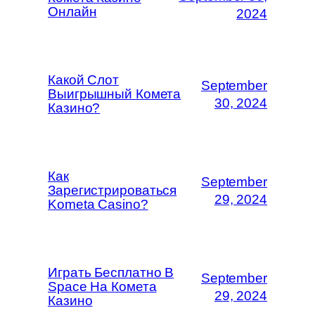
Онлайн
2024
Какой Слот
September
Выигрышный Комета
30, 2024
Казино?
Как
September
Зарегистрироваться
29, 2024
Kometa Casino?
Играть Бесплатно В
September
Space На Комета
29, 2024
Казино