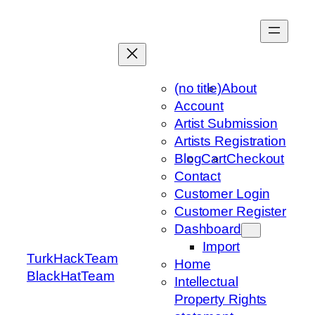
Skip
to
content
(no title)
About
Account
Artist Submission
Artists Registration
Blog
Cart
Checkout
Contact
Customer Login
Customer Register
Dashboard
Import
TurkHackTeam
Home
BlackHatTeam
Intellectual
Property Rights