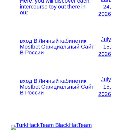
Here, you will discover each
intercourse toy out there in
24,
our
2026
July
вход В Личный кабинетик
Mostbet Официальный Сайт
15,
В России
2026
July
вход В Личный кабинетик
Mostbet Официальный Сайт
15,
В России
2026