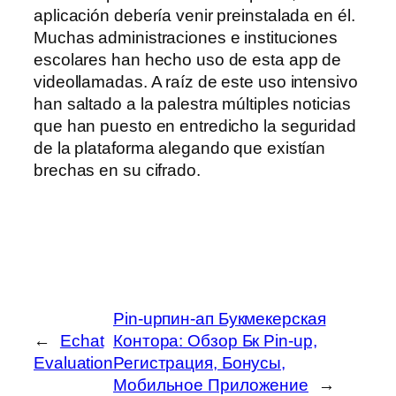
aplicación debería venir preinstalada en él.
Muchas administraciones e instituciones
escolares han hecho uso de esta app de
videollamadas. A raíz de este uso intensivo
han saltado a la palestra múltiples noticias
que han puesto en entredicho la seguridad
de la plataforma alegando que existían
brechas en su cifrado.
Pin-upпин-ап Букмекерская
←
Echat
Контора: Обзор Бк Pin-up,
Evaluation
Регистрация, Бонусы,
Мобильное Приложение
→