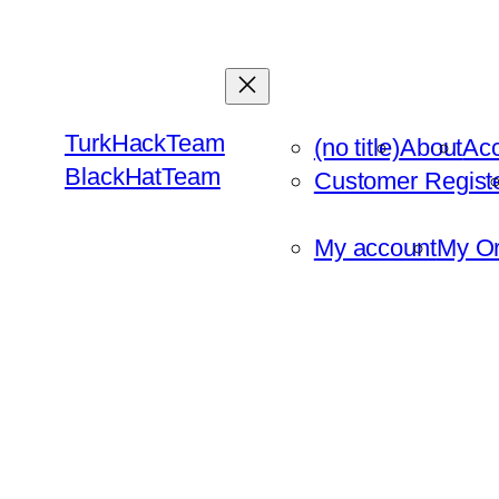
Skip
to
content
TurkHackTeam
(no title)
About
Ac
BlackHatTeam
Customer Regist
My account
My Or