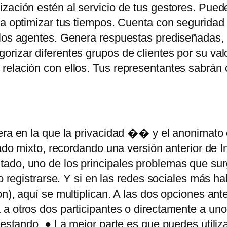
ización estén al servicio de tus gestores. Pue
ra optimizar tus tiempos. Cuenta con seguridad 
los agentes. Genera respuestas prediseñadas, ti
rizar diferentes grupos de clientes por su val
 relación con ellos. Tus representantes sabrán
era en la que la privacidad �� y el anonimato
gado mixto, recordando una versión anterior de In
ado, uno de los principales problemas que sur
o registrarse. Y si en las redes sociales más ha
n), aquí se multiplican. A las dos opciones ant
 a otros dos participantes o directamente a un
testando. ● La mejor parte es que puedes utiliz