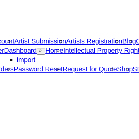
count
Artist Submission
Artists Registration
Blog
C
er
Dashboard
Home
Intellectual Property Rig
Import
ders
Password Reset
Request for Quote
Shop
St