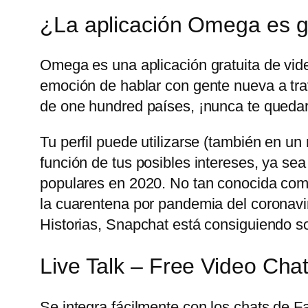
¿La aplicación Omega es g
Omega es una aplicación gratuita de vid
emoción de hablar con gente nueva a trav
de one hundred países, ¡nunca te quedar
Tu perfil puede utilizarse (también en u
función de tus posibles intereses, ya sea
populares en 2020. No tan conocida com
la cuarentena por pandemia del coronavir
Historias, Snapchat está consiguiendo sobr
Live Talk – Free Video Cha
Se integra fácilmente con los chats de