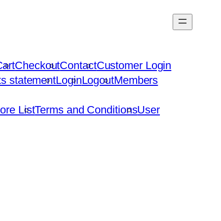
art
Checkout
Contact
Customer Login
hts statement
Login
Logout
Members
ore List
Terms and Conditions
User