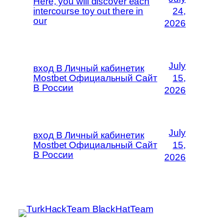
Here, you will discover each
intercourse toy out there in
24,
our
2026
July
вход В Личный кабинетик
Mostbet Официальный Сайт
15,
В России
2026
July
вход В Личный кабинетик
Mostbet Официальный Сайт
15,
В России
2026