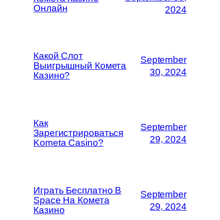
Онлайн
2024
Какой Слот
September
Выигрышный Комета
30, 2024
Казино?
Как
September
Зарегистрироваться
29, 2024
Kometa Casino?
Играть Бесплатно В
September
Space На Комета
29, 2024
Казино