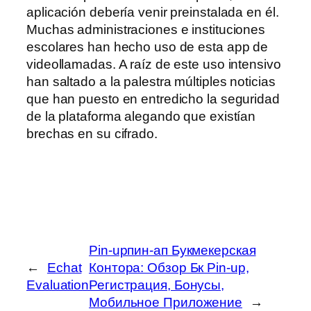
aplicación debería venir preinstalada en él.
Muchas administraciones e instituciones
escolares han hecho uso de esta app de
videollamadas. A raíz de este uso intensivo
han saltado a la palestra múltiples noticias
que han puesto en entredicho la seguridad
de la plataforma alegando que existían
brechas en su cifrado.
Pin-upпин-ап Букмекерская
←
Echat
Контора: Обзор Бк Pin-up,
Evaluation
Регистрация, Бонусы,
Мобильное Приложение
→