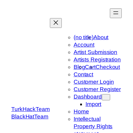
Skip
to
content
(no title)
About
Account
Artist Submission
Artists Registration
Blog
Cart
Checkout
Contact
Customer Login
Customer Register
Dashboard
Import
TurkHackTeam
Home
BlackHatTeam
Intellectual
Property Rights