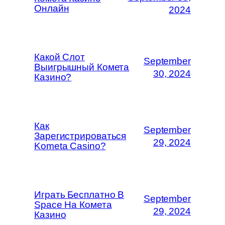
Онлайн
2024
Какой Слот
September
Выигрышный Комета
30, 2024
Казино?
Как
September
Зарегистрироваться
29, 2024
Kometa Casino?
Играть Бесплатно В
September
Space На Комета
29, 2024
Казино