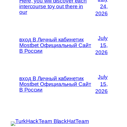
Here, you will discover each
intercourse toy out there in
24,
our
2026
July
вход В Личный кабинетик
Mostbet Официальный Сайт
15,
В России
2026
July
вход В Личный кабинетик
Mostbet Официальный Сайт
15,
В России
2026