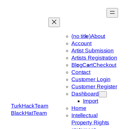
Skip
to
content
(no title)
About
Account
Artist Submission
Artists Registration
Blog
Cart
Checkout
Contact
Customer Login
Customer Register
Dashboard
Import
TurkHackTeam
Home
BlackHatTeam
Intellectual
Property Rights