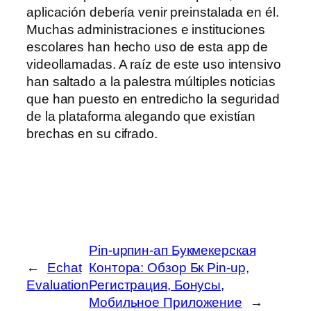
aplicación debería venir preinstalada en él.
Muchas administraciones e instituciones
escolares han hecho uso de esta app de
videollamadas. A raíz de este uso intensivo
han saltado a la palestra múltiples noticias
que han puesto en entredicho la seguridad
de la plataforma alegando que existían
brechas en su cifrado.
Pin-upпин-ап Букмекерская
←
Echat
Контора: Обзор Бк Pin-up,
Evaluation
Регистрация, Бонусы,
Мобильное Приложение
→