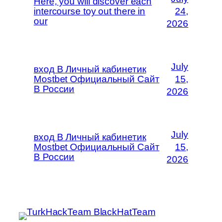
Here, you will discover each
intercourse toy out there in
24,
our
2026
July
вход В Личный кабинетик
Mostbet Официальный Сайт
15,
В России
2026
July
вход В Личный кабинетик
Mostbet Официальный Сайт
15,
В России
2026