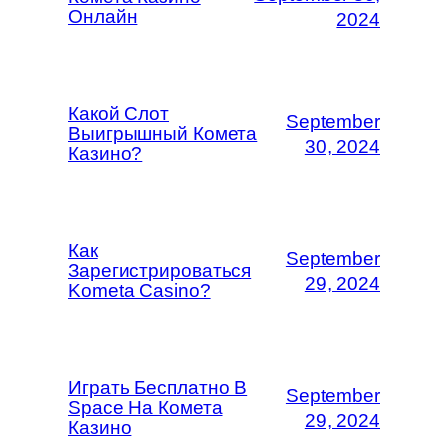
Онлайн
2024
Какой Слот
September
Выигрышный Комета
30, 2024
Казино?
Как
September
Зарегистрироваться
29, 2024
Kometa Casino?
Играть Бесплатно В
September
Space На Комета
29, 2024
Казино