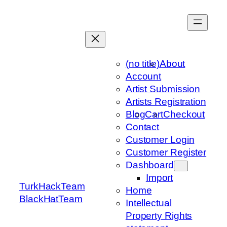
Skip
to
content
(no title)
About
Account
Artist Submission
Artists Registration
Blog
Cart
Checkout
Contact
Customer Login
Customer Register
Dashboard
Import
TurkHackTeam
Home
BlackHatTeam
Intellectual
Property Rights