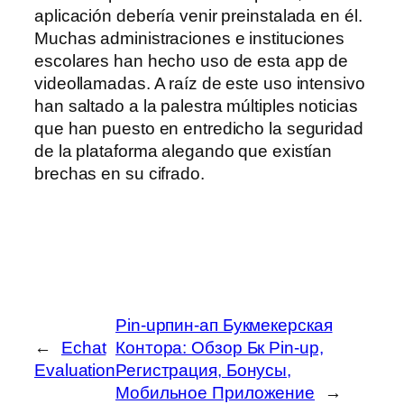
aplicación debería venir preinstalada en él.
Muchas administraciones e instituciones
escolares han hecho uso de esta app de
videollamadas. A raíz de este uso intensivo
han saltado a la palestra múltiples noticias
que han puesto en entredicho la seguridad
de la plataforma alegando que existían
brechas en su cifrado.
Pin-upпин-ап Букмекерская
←
Echat
Контора: Обзор Бк Pin-up,
Evaluation
Регистрация, Бонусы,
Мобильное Приложение
→