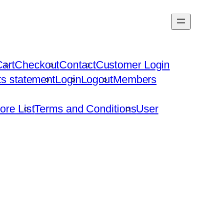
art
Checkout
Contact
Customer Login
hts statement
Login
Logout
Members
ore List
Terms and Conditions
User