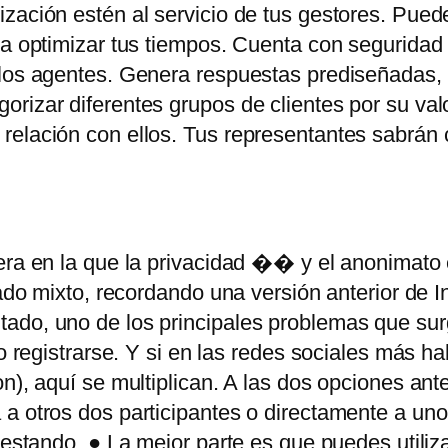
ización estén al servicio de tus gestores. Pue
ra optimizar tus tiempos. Cuenta con seguridad 
los agentes. Genera respuestas prediseñadas, ti
rizar diferentes grupos de clientes por su val
 relación con ellos. Tus representantes sabrán
era en la que la privacidad �� y el anonimato
gado mixto, recordando una versión anterior de In
ado, uno de los principales problemas que sur
o registrarse. Y si en las redes sociales más ha
n), aquí se multiplican. A las dos opciones ant
 a otros dos participantes o directamente a un
testando. ● La mejor parte es que puedes utiliz