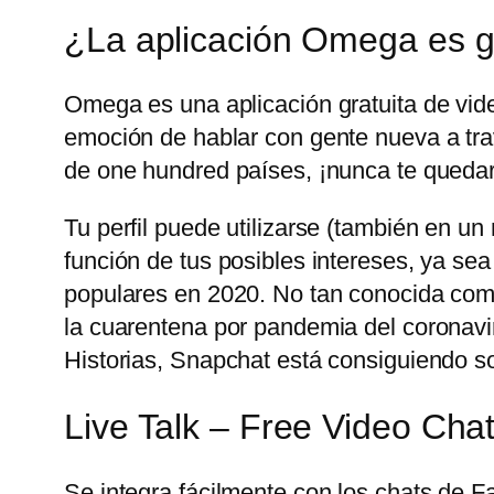
¿La aplicación Omega es g
Omega es una aplicación gratuita de vid
emoción de hablar con gente nueva a trav
de one hundred países, ¡nunca te quedar
Tu perfil puede utilizarse (también en u
función de tus posibles intereses, ya sea
populares en 2020. No tan conocida com
la cuarentena por pandemia del coronavir
Historias, Snapchat está consiguiendo sobr
Live Talk – Free Video Cha
Se integra fácilmente con los chats de