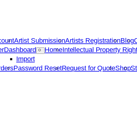
count
Artist Submission
Artists Registration
Blog
C
er
Dashboard
Home
Intellectual Property Rig
Import
ders
Password Reset
Request for Quote
Shop
St