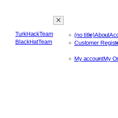
Skip
to
content
TurkHackTeam
(no title)
About
Ac
BlackHatTeam
Customer Regist
My account
My Or