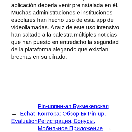
aplicación debería venir preinstalada en él.
Muchas administraciones e instituciones
escolares han hecho uso de esta app de
videollamadas. A raíz de este uso intensivo
han saltado a la palestra múltiples noticias
que han puesto en entredicho la seguridad
de la plataforma alegando que existían
brechas en su cifrado.
Pin-upпин-ап Букмекерская
←
Echat
Контора: Обзор Бк Pin-up,
Evaluation
Регистрация, Бонусы,
Мобильное Приложение
→