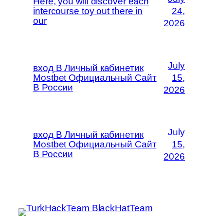
Here, you will discover each
intercourse toy out there in
24,
our
2026
July
вход В Личный кабинетик
Mostbet Официальный Сайт
15,
В России
2026
July
вход В Личный кабинетик
Mostbet Официальный Сайт
15,
В России
2026