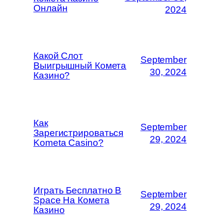
Онлайн
2024
Какой Слот
September
Выигрышный Комета
30, 2024
Казино?
Как
September
Зарегистрироваться
29, 2024
Kometa Casino?
Играть Бесплатно В
September
Space На Комета
29, 2024
Казино