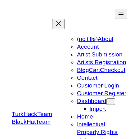
Skip
to
content
(no title)
About
Account
Artist Submission
Artists Registration
Blog
Cart
Checkout
Contact
Customer Login
Customer Register
Dashboard
Import
TurkHackTeam
Home
BlackHatTeam
Intellectual
Property Rights